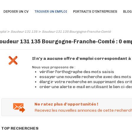
DEPOSER UN CV
TROUVER UN EMPLOI
PORTRAITS D'ENTREPRISES
BLOG
>
>
ploi
Soudeur 131 135
Soudeur 131 135 Bourgogne-Franche-Comté
oudeur 131 135 Bourgogne-Franche-Comté : 0 emp
Il n'y a aucune offre d'emploi correspondant 
Nous vous proposons de :
vérifier l'orthographe des mots saisis
essayer une nouvelle recherche avec des mots
élargir votre recherche en supprimant des cri
créer une alerte e-mail en utilisant le lien ci-d
Ne ratez plus d'opportunités !
Recevez les nouvelles annonces de cette recherch
TOP RECHERCHES