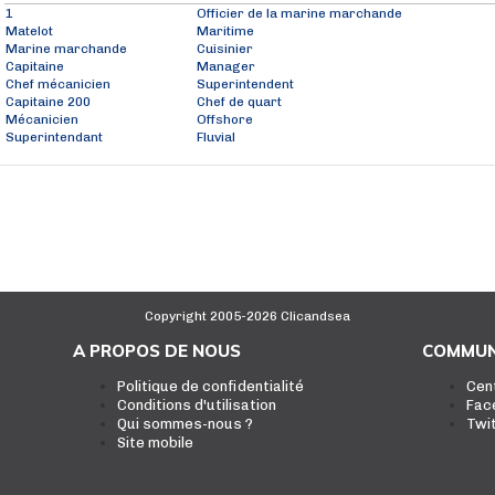
1
Officier de la marine marchande
Matelot
Maritime
Marine marchande
Cuisinier
Capitaine
Manager
Chef mécanicien
Superintendent
Capitaine 200
Chef de quart
Mécanicien
Offshore
Superintendant
Fluvial
Copyright 2005-2026 Clicandsea
A PROPOS DE NOUS
COMMUN
Politique de confidentialité
Cen
Conditions d'utilisation
Fac
Qui sommes-nous ?
Twi
Site mobile