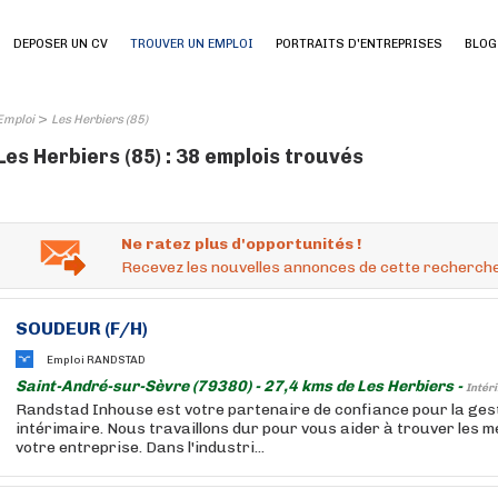
DEPOSER UN CV
TROUVER UN EMPLOI
PORTRAITS D'ENTREPRISES
BLOG
>
Emploi
Les Herbiers (85)
Les Herbiers (85) : 38 emplois trouvés
Ne ratez plus d'opportunités !
Recevez les nouvelles annonces de cette recherche
SOUDEUR (F/H)
Emploi RANDSTAD
Saint-André-sur-Sèvre (79380) - 27,4 kms de Les Herbiers -
Intér
Randstad Inhouse est votre partenaire de confiance pour la ges
intérimaire. Nous travaillons dur pour vous aider à trouver les m
votre entreprise. Dans l'industri...