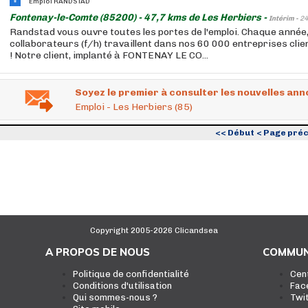
Emploi RANDSTAD
Fontenay-le-Comte (85200) - 47,7 kms de Les Herbiers -
Intérim -
24
Randstad vous ouvre toutes les portes de l'emploi. Chaque année
collaborateurs (f/h) travaillent dans nos 60 000 entreprises cli
! Notre client, implanté à FONTENAY LE CO...
Soyez le premier à consulter les nouvelles ann
Emploi - Les Herbiers (85)
<< Début
< Page pré
Copyright 2005-2026 Clicandsea
A PROPOS DE NOUS
COMMUN
Politique de confidentialité
Cen
Conditions d'utilisation
Fac
Qui sommes-nous ?
Twi