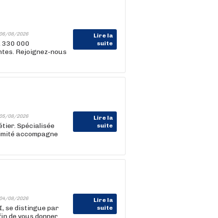
06/08/2026
Lire la
, 330 000
suite
entes. Rejoignez-nous
05/08/2026
Lire la
tier. Spécialisée
suite
oximité accompagne
04/08/2026
Lire la
I, se distingue par
suite
in de vous donner