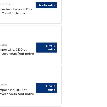
07/2026
Lire la suite
 recherche pour l'un
 Yon (85). Notre
/2026
Lire la
emporaire, CDD et
suite
nvers vous font notre
/2026
Lire la
emporaire, CDD et
suite
nvers vous font notre