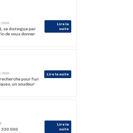
/2026
Lire la
I, se distingue par
suite
in de vous donner
/2026
Lire la suite
 recherche pour l'un
liques, un soudeur
6
Lire la
, 330 000
suite