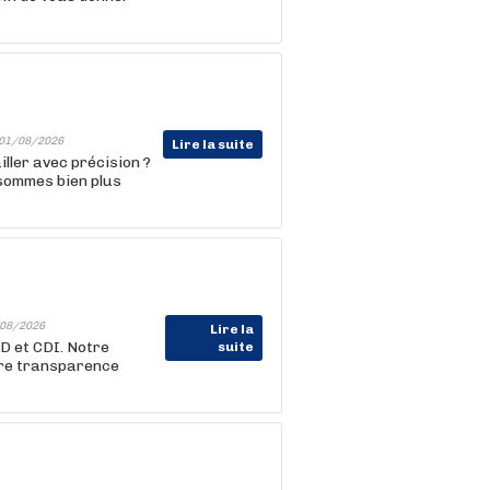
01/08/2026
Lire la suite
ller avec précision ?
 sommes bien plus
08/2026
Lire la
D et CDI. Notre
suite
tre transparence