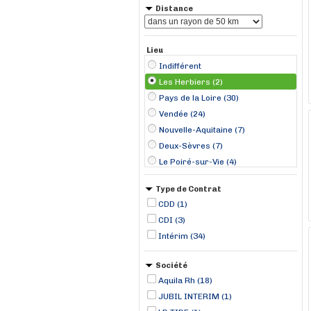
Distance
Lieu
Indifférent
Les Herbiers (2)
Pays de la Loire (30)
Vendée (24)
Nouvelle-Aquitaine (7)
Deux-Sèvres (7)
Le Poiré-sur-Vie (4)
Mouilleron-le-Captif (4)
Type de Contrat
La Copechagnière (3)
CDD (1)
Sainte-Cécile (3)
CDI (3)
La Roche-sur-Yon (2)
Intérim (34)
Luçon (2)
Mauléon (2)
Société
Beaurepaire (1)
Aquila Rh (18)
Bressuire (1)
JUBIL INTERIM (1)