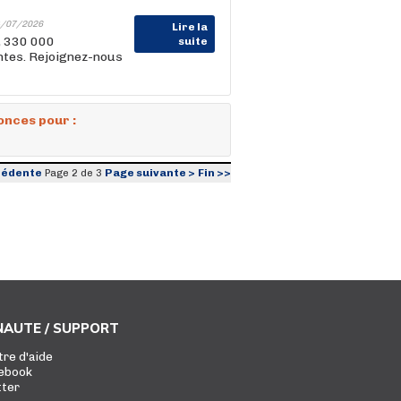
/07/2026
Lire la
, 330 000
suite
entes. Rejoignez-nous
onces pour :
cédente
Page suivante >
Fin >>
Page 2 de 3
AUTE / SUPPORT
tre d'aide
ebook
tter