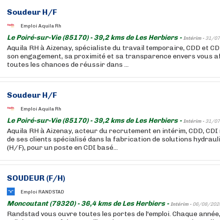
Soudeur H/F
Emploi Aquila Rh
Le Poiré-sur-Vie (85170) - 39,2 kms de Les Herbiers -
Intérim -
31/07
Aquila RH à Aizenay, spécialiste du travail temporaire, CDD et CD
son engagement, sa proximité et sa transparence envers vous af
toutes les chances de réussir dans ...
Soudeur H/F
Emploi Aquila Rh
Le Poiré-sur-Vie (85170) - 39,2 kms de Les Herbiers -
Intérim -
31/07
Aquila RH à Aizenay, acteur du recrutement en intérim, CDD, CDI
de ses clients spécialisé dans la fabrication de solutions hydrau
(H/F), pour un poste en CDI basé...
SOUDEUR (F/H)
Emploi RANDSTAD
Moncoutant (79320) - 36,4 kms de Les Herbiers -
Intérim -
06/08/202
Randstad vous ouvre toutes les portes de l'emploi. Chaque année