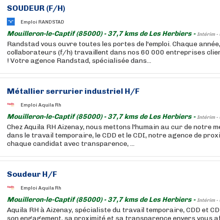
SOUDEUR (F/H)
Emploi RANDSTAD
Mouilleron-le-Captif (85000) - 37,7 kms de Les Herbiers -
Intérim -
Randstad vous ouvre toutes les portes de l'emploi. Chaque année
collaborateurs (f/h) travaillent dans nos 60 000 entreprises cli
! Votre agence Randstad, spécialisée dans...
Métallier serrurier industriel H/F
Emploi Aquila Rh
Mouilleron-le-Captif (85000) - 37,7 kms de Les Herbiers -
Intérim -
Chez Aquila RH Aizenay, nous mettons l'humain au cur de notre mé
dans le travail temporaire, le CDD et le CDI, notre agence de pr
chaque candidat avec transparence, ...
Soudeur H/F
Emploi Aquila Rh
Mouilleron-le-Captif (85000) - 37,7 kms de Les Herbiers -
Intérim -
Aquila RH à Aizenay, spécialiste du travail temporaire, CDD et CD
son engagement, sa proximité et sa transparence envers vous af