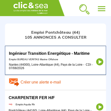
menu
Emploi Pontchâteau (44)
105 ANNONCES A CONSULTER
Ingénieur Transition Energétique - Maritime
Emploi BUREAU VERITAS Marine Offshore
Nantes (44000), Loire-Atlantique (44), Pays de la Loire
-
CDI
-
07/08/2026
Créer une alerte e-mail
CHARPENTIER FER H/F
Emploi Aquila Rh
Pontchâteau (44160), Loire-Atlantique (44), Pays de la Loire
-