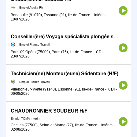
Emploi Aquila Rh
Bondoufle (91070), Essonne (91), Île-de-France
-
Intérim
-
10/07/2026
Conseiller(ère) Voyage spécialiste plongée sous-marine (H/F)
Emploi France Travail
Paris 09 Opéra (75009), Paris (75), Île-de-France
-
CDI
-
23/07/2026
Technicien(ne) Monteur(euse) Sédentaire (H/F)
Emploi France Travail
Villebon-sur-Yvette (91140), Essonne (91), Île-de-France
-
CDI
-
06/08/2026
CHAUDRONNIER SOUDEUR H/F
Emploi TOMA Interim
Chelles (77500), Seine-et-Marne (77), Île-de-France
-
Intérim
-
02/08/2026