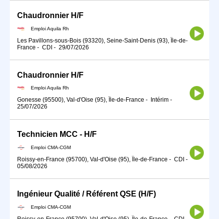
Chaudronnier H/F
Emploi Aquila Rh
Les Pavillons-sous-Bois (93320), Seine-Saint-Denis (93), Île-de-
France
-
CDI
-
29/07/2026
Chaudronnier H/F
Emploi Aquila Rh
Gonesse (95500), Val-d'Oise (95), Île-de-France
-
Intérim
-
25/07/2026
Technicien MCC - H/F
Emploi CMA-CGM
Roissy-en-France (95700), Val-d'Oise (95), Île-de-France
-
CDI
-
05/08/2026
Ingénieur Qualité / Référent QSE (H/F)
Emploi CMA-CGM
Roissy-en-France (95700), Val-d'Oise (95), Île-de-France
-
CDI
-