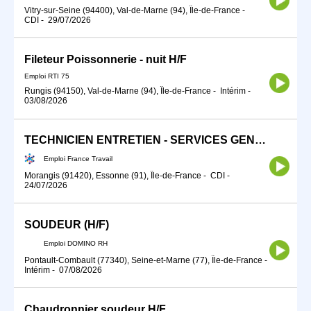
Vitry-sur-Seine (94400), Val-de-Marne (94), Île-de-France
-
CDI
-
29/07/2026
Fileteur Poissonnerie - nuit H/F
Emploi RTI 75
Rungis (94150), Val-de-Marne (94), Île-de-France
-
Intérim
-
03/08/2026
TECHNICIEN ENTRETIEN - SERVICES GENERAUX (H/F)
Emploi France Travail
Morangis (91420), Essonne (91), Île-de-France
-
CDI
-
24/07/2026
SOUDEUR (H/F)
Emploi DOMINO RH
Pontault-Combault (77340), Seine-et-Marne (77), Île-de-France
-
Intérim
-
07/08/2026
Chaudronnier soudeur H/F