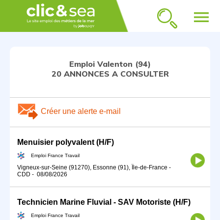
menu
Emploi Valenton (94)
20 ANNONCES A CONSULTER
Créer une alerte e-mail
Menuisier polyvalent (H/F)
Emploi France Travail
Vigneux-sur-Seine (91270), Essonne (91), Île-de-France
-
CDD
-
08/08/2026
Technicien Marine Fluvial - SAV Motoriste (H/F)
Emploi France Travail