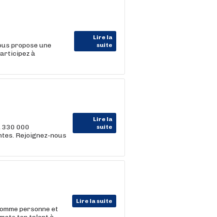
Lire la
vous propose une
suite
articipez à
Lire la
, 330 000
suite
entes. Rejoignez-nous
Lire la suite
 comme personne et