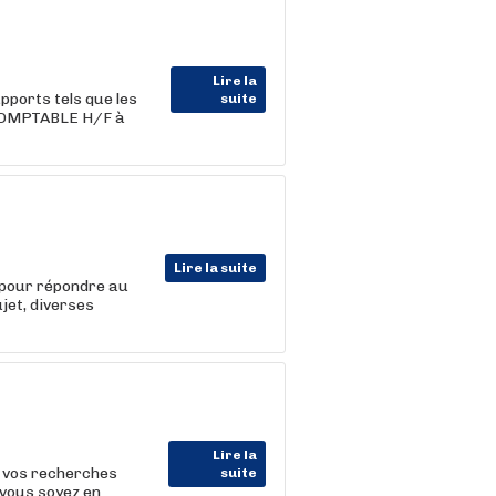
Lire la
ports tels que les
suite
 COMPTABLE H/F à
Lire la suite
s pour répondre au
jet, diverses
Lire la
 vos recherches
suite
 vous soyez en