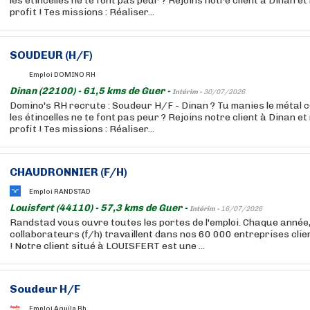
les étincelles ne te font pas peur ? Rejoins notre client à Dinan et
profit ! Tes missions : Réaliser...
SOUDEUR (H/F)
Emploi DOMINO RH
Dinan (22100) - 61,5 kms de Guer -
Intérim -
30/07/2026
Domino's RH recrute : Soudeur H/F - Dinan ? Tu manies le métal
les étincelles ne te font pas peur ? Rejoins notre client à Dinan et
profit ! Tes missions : Réaliser...
CHAUDRONNIER (F/H)
Emploi RANDSTAD
Louisfert (44110) - 57,3 kms de Guer -
Intérim -
16/07/2026
Randstad vous ouvre toutes les portes de l'emploi. Chaque année
collaborateurs (f/h) travaillent dans nos 60 000 entreprises cli
! Notre client situé à LOUISFERT est une ...
Soudeur H/F
Emploi Aquila Rh