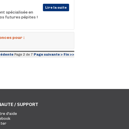
Lire la suite
nt spécialisée en
os futures pépites !
onces pour :
cédente
Page suivante >
Fin >>
Page 2 de 7
AUTE / SUPPORT
tre d'aide
ebook
tter