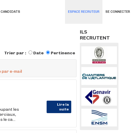
 CANDIDATS
ESPACE RECRUTEUR
SE CONNECTER
ILS
RECRUTENT
Trier par :
Date
Pertinence
 par e-mail
Lire la
upant les
suite
erciaux,
e ca...