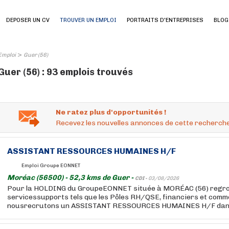
DEPOSER UN CV
TROUVER UN EMPLOI
PORTRAITS D'ENTREPRISES
BLOG
>
Emploi
Guer (56)
Guer (56) : 93 emplois trouvés
Ne ratez plus d'opportunités !
Recevez les nouvelles annonces de cette recherche
ASSISTANT RESSOURCES HUMAINES H/F
Emploi Groupe EONNET
Moréac (56500) - 52,3 kms de Guer -
CDI -
03/08/2026
Pour la HOLDING du GroupeEONNET située à MORÉAC (56) regro
servicessupports tels que les Pôles RH/QSE, financiers et comm
nousrecrutons un ASSISTANT RESSOURCES HUMAINES H/F dans l