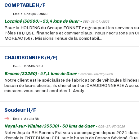
COMPTABLE H/F
Emploi Groupe EONNET
Locminé (56500) - 53,4 kms de Guer -
CDI -
28/07/2026
Pour la HOLDING du Groupe EONNET r egroupant les services sup
Pôles RH/QSE, financiers et commerciaux, nous recrutons un
MOREAC (56) . Missions Tenue de la comptabil...
CHAUDRONNIER (H/F)
Emploi DOMINO RH
Broons (22250) - 47,1 kms de Guer -
Intérim -
06/08/2026
Notre client est le spécialiste de fabrication de véhicules blindé
besoin de leurs clients, ils cherchent un CHAUDRONNERIE A ce su
missions vous seront confiées 1. Analy...
Soudeur H/F
Emploi Aquila Rh
Noyal-sur-Vilaine (35530) - 50 kms de Guer -
CDI -
17/07/2026
Notre Aquila RH Rennes Est vous accompagne depuis 2021 dans
d'emplois, INTERIM ou CDI, sur le bassin de Cesson Sévigné. Que