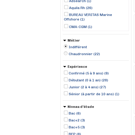
Adsearch (1)
Aquila Rh (26)
BUREAU VERITAS Marine
Offshore (1)
CMA-CGM (1)
DOMINO RH (5)
Métier
Groupe EONNET (2)
Indifférent
JUBIL INTERIM (1)
Chaudronnier (22)
Manpower (22)
RANDSTAD (28)
Expérience
SEM LORIENT KEROMAN (1)
Confirmé (5 à 9 ans) (9)
Stoldt Partner Limited (1)
Débutant (0 à 1 an) (28)
TOMA Interim (1)
Junior (2 à 4 ans) (27)
Sénior (à partir de 10 ans) (1)
Niveau d'étude
Bac (6)
Bac+2 (3)
Bac+5 (3)
BEP (8)