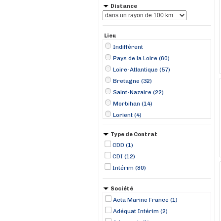
Distance
Lieu
Indifférent
Pays de la Loire (60)
Loire-Atlantique (57)
Bretagne (32)
Saint-Nazaire (22)
Morbihan (14)
Lorient (4)
Ancenis (3)
Type de Contrat
Carquefou (3)
CDD (1)
Saint-Aignan-Grand-Lieu (3)
CDI (12)
Arzal (2)
Intérim (80)
Cordemais (2)
Dinan (2)
Société
Montoir-de-Bretagne (2)
Acta Marine France (1)
Nantes (2)
Adéquat Intérim (2)