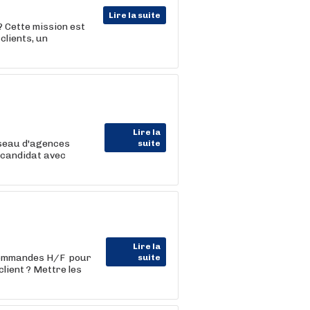
Lire la suite
 Cette mission est
clients, un
Lire la
éseau d'agences
suite
 candidat avec
Lire la
commandes H/F pour
suite
lient ? Mettre les