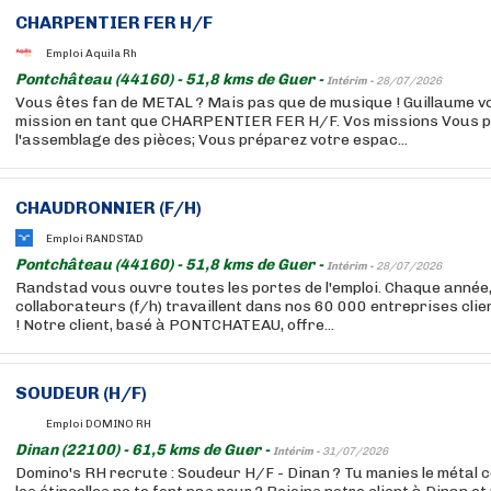
CHARPENTIER FER H/F
Emploi Aquila Rh
Pontchâteau (44160) - 51,8 kms de Guer -
Intérim -
28/07/2026
Vous êtes fan de METAL ? Mais pas que de musique ! Guillaume 
mission en tant que CHARPENTIER FER H/F. Vos missions Vous p
l'assemblage des pièces; Vous préparez votre espac...
CHAUDRONNIER (F/H)
Emploi RANDSTAD
Pontchâteau (44160) - 51,8 kms de Guer -
Intérim -
28/07/2026
Randstad vous ouvre toutes les portes de l'emploi. Chaque année
collaborateurs (f/h) travaillent dans nos 60 000 entreprises cli
! Notre client, basé à PONTCHATEAU, offre...
SOUDEUR (H/F)
Emploi DOMINO RH
Dinan (22100) - 61,5 kms de Guer -
Intérim -
31/07/2026
Domino's RH recrute : Soudeur H/F - Dinan ? Tu manies le métal