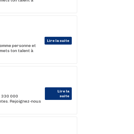
 mets ton talent à
Lire la suite
 comme personne et
 mets ton talent à
Lire la
, 330 000
suite
entes. Rejoignez-nous