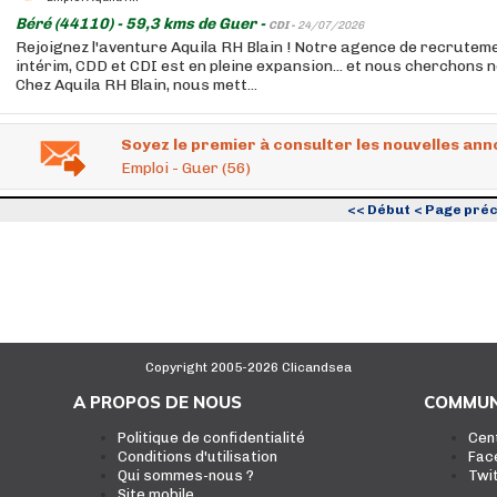
Béré (44110) - 59,3 kms de Guer -
CDI -
24/07/2026
Rejoignez l'aventure Aquila RH Blain ! Notre agence de recruteme
intérim, CDD et CDI est en pleine expansion... et nous cherchons n
Chez Aquila RH Blain, nous mett...
Soyez le premier à consulter les nouvelles ann
Emploi - Guer (56)
<< Début
< Page pré
Copyright 2005-2026 Clicandsea
A PROPOS DE NOUS
COMMUN
Politique de confidentialité
Cen
Conditions d'utilisation
Fac
Qui sommes-nous ?
Twi
Site mobile