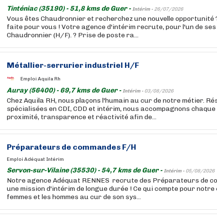
Tinténiac (35190) - 51,8 kms de Guer -
Intérim -
26/07/2026
Vous êtes Chaudronnier et recherchez une nouvelle opportunité ?
faite pour vous ! Votre agence d'intérim recrute, pour l'un de ses 
Chaudronnier (H/F). ? Prise de poste ra...
Métallier-serrurier industriel H/F
Emploi Aquila Rh
Auray (56400) - 69,7 kms de Guer -
Intérim -
03/08/2026
Chez Aquila RH, nous plaçons l'humain au cur de notre métier. R
spécialisées en CDI, CDD et intérim, nous accompagnons chaque
proximité, transparence et réactivité afin de...
Préparateurs de commandes F/H
Emploi Adéquat Intérim
Servon-sur-Vilaine (35530) - 54,7 kms de Guer -
Intérim -
05/08/2026
Notre agence Adéquat RENNES recrute des Préparateurs de 
une mission d'intérim de longue durée ! Ce qui compte pour notre c
femmes et les hommes au cur de son sys...