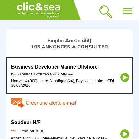
menu
Emploi Anetz (44)
193 ANNONCES A CONSULTER
Business Developer Marine Offshore
Emploi BUREAU VERITAS Marine Offshore
Nantes (44000), Loire-Atlantique (44), Pays de la Loire
-
CDI
-
30/07/2026
Créer une alerte e-mail
Soudeur H/F
Emploi Aquila Rh
Ancenis (44150), Loire-Atlantique (44), Pays de la Loire
-