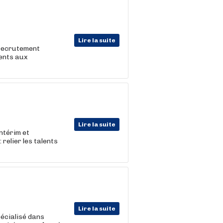
Lire la suite
 recrutement
lents aux
Lire la suite
ntérim et
 relier les talents
Lire la suite
écialisé dans