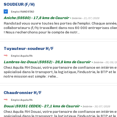
SOUDEUR (F/H)
Emploi RANDSTAD
Aniche (59580) - 17,8 kms de Cauroir -
Intérim -
21/07/2026
Randstad vous ouvre toutes les portes de l'emploi. Chaque année
collaborateurs (f/h) travaillent dans nos 60 000 entreprises cli
! Nous recherchons pour le compte de notr...
Tuyauteur-soudeur H/F
Emploi Aquila Rh
Lambres-lez-Douai (59552) - 26,8 kms de Cauroir -
Intérim -
05/08/2
Chez Aquila RH Douai, votre partenaire de confiance en intérim 
spécialisé dans le transport, la logistique, l'industrie, le BTP et l
notre mission est simple : relie...
Chaudronnier H/F
Emploi Aquila Rh
Douai (59351 CEDEX) - 27,1 kms de Cauroir -
Intérim -
30/07/2026
Chez Aquila RH Douai, votre partenaire de confiance en intérim 
spécialisé dans le transport, la logistique, l'industrie, le BTP et l