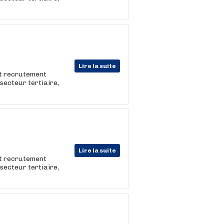
Lire la suite
et recrutement
e secteur tertiaire,
Lire la suite
et recrutement
e secteur tertiaire,