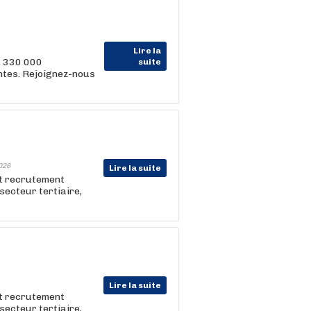
Lire la
, 330 000
suite
entes. Rejoignez-nous
026
Lire la suite
et recrutement
e secteur tertiaire,
Lire la suite
et recrutement
e secteur tertiaire,