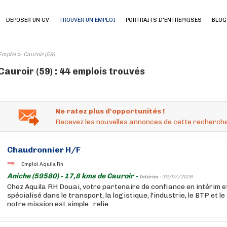
DEPOSER UN CV
TROUVER UN EMPLOI
PORTRAITS D'ENTREPRISES
BLOG
>
Emploi
Cauroir (59)
Cauroir (59) : 44 emplois trouvés
Ne ratez plus d'opportunités !
Recevez les nouvelles annonces de cette recherche
Chaudronnier H/F
Emploi Aquila Rh
Aniche (59580) - 17,8 kms de Cauroir -
Intérim -
30/07/2026
Chez Aquila RH Douai, votre partenaire de confiance en intérim 
spécialisé dans le transport, la logistique, l'industrie, le BTP et l
notre mission est simple : relie...