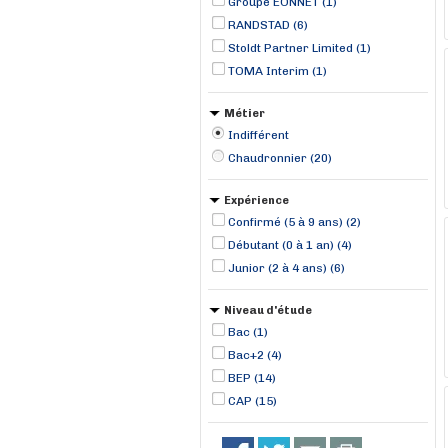
Groupe EONNET (1)
RANDSTAD (6)
Stoldt Partner Limited (1)
TOMA Interim (1)
Métier
Indifférent
Chaudronnier (20)
Expérience
Confirmé (5 à 9 ans) (2)
Débutant (0 à 1 an) (4)
Junior (2 à 4 ans) (6)
Niveau d'étude
Bac (1)
Bac+2 (4)
BEP (14)
CAP (15)