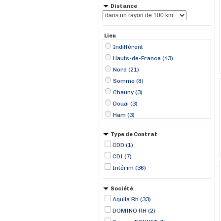
Distance
Lieu
Indifférent
Hauts-de-France (43)
Nord (21)
Somme (8)
Chauny (3)
Douai (3)
Ham (3)
Merville (3)
Type de Contrat
Saint-Quentin (3)
CDD (1)
Aniche (2)
CDI (7)
Flines-lez-Raches (2)
Intérim (36)
Hazebrouck (2)
Libercourt (2)
Société
Lille (2)
Aquila Rh (33)
DOMINO RH (2)