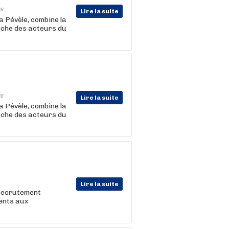
6
Lire la suite
a Pévèle, combine la
roche des acteurs du
6
Lire la suite
a Pévèle, combine la
roche des acteurs du
Lire la suite
 recrutement
lents aux