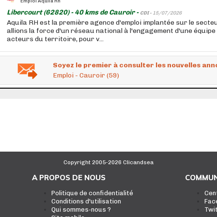
Emploi Aquila Rh
Libercourt (62820) - 40 kms de Cauroir -
CDI -
15/07/2026
Aquila RH est la première agence d'emploi implantée sur le secteu
allions la force d'un réseau national à l'engagement d'une équipe
acteurs du territoire, pour v...
Soyez le premier à consulter les nouvelles ann
Emploi - Cauroir (59)
Copyright 2005-2026 Clicandsea
A PROPOS DE NOUS
COMMUN
Politique de confidentialité
Cen
Conditions d'utilisation
Fac
Qui sommes-nous ?
Twi