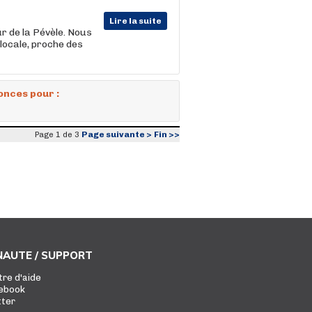
Lire la suite
r de la Pévèle. Nous
 locale, proche des
onces pour :
Page suivante >
Fin >>
Page 1 de 3
AUTE / SUPPORT
tre d'aide
ebook
tter