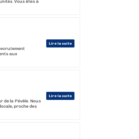
tunités. Vous êtes à
Lire la suite
 recrutement
lents aux
Lire la suite
r de la Pévèle. Nous
 locale, proche des