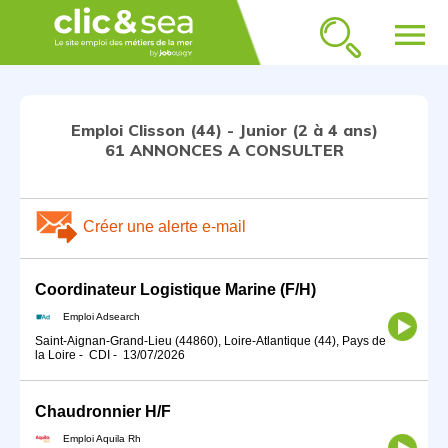
menu
Emploi Clisson (44) - Junior (2 à 4 ans)
61 ANNONCES A CONSULTER
Créer une alerte e-mail
Coordinateur Logistique Marine (F/H)
Emploi Adsearch
Saint-Aignan-Grand-Lieu (44860), Loire-Atlantique (44), Pays de
la Loire
-
CDI
-
13/07/2026
Chaudronnier H/F
Emploi Aquila Rh