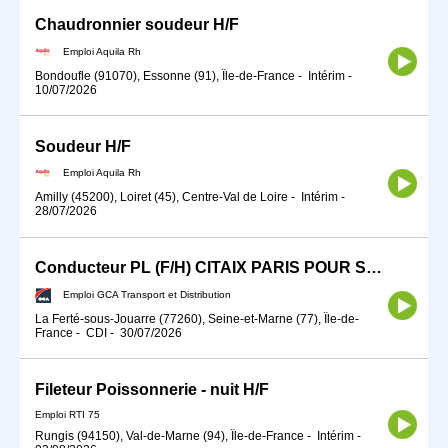
Chaudronnier soudeur H/F
Emploi Aquila Rh
Bondoufle (91070), Essonne (91), Île-de-France
-
Intérim
-
10/07/2026
Soudeur H/F
Emploi Aquila Rh
Amilly (45200), Loiret (45), Centre-Val de Loire
-
Intérim
-
28/07/2026
Conducteur PL (F/H) CITAIX PARIS POUR SEPTEMBRE 2026
Emploi GCA Transport et Distribution
La Ferté-sous-Jouarre (77260), Seine-et-Marne (77), Île-de-
France
-
CDI
-
30/07/2026
Fileteur Poissonnerie - nuit H/F
Emploi RTI 75
Rungis (94150), Val-de-Marne (94), Île-de-France
-
Intérim
-