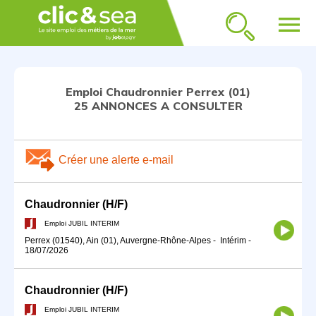
menu
Emploi Chaudronnier Perrex (01)
25 ANNONCES A CONSULTER
Créer une alerte e-mail
Chaudronnier (H/F)
Emploi JUBIL INTERIM
Perrex (01540), Ain (01), Auvergne-Rhône-Alpes
-
Intérim
-
18/07/2026
Chaudronnier (H/F)
Emploi JUBIL INTERIM