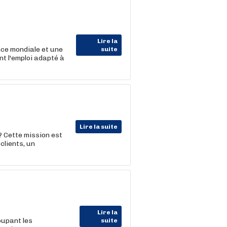
Lire la
ce mondiale et une
suite
t l'emploi adapté à
Lire la suite
 Cette mission est
clients, un
Lire la
upant les
suite