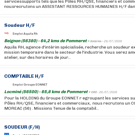
servicessupports tels que les Pôles RH/QSE, financiers et comm
nousrecrutons un ASSISTANT RESSOURCES HUMAINES H/F dans l
Soudeur H/F
Emploi Aquila Rh
Beignon (56380) - 64,2 kms de Pommeret -
Intérim -
29/07/2026
Aquila RH, agence d'intérim spécialisée, recherche un soudeur 
mission temporaire dans le secteur de l'industrie. Vous serez ame
atelier, sur des horaires de jour...
COMPTABLE H/F
Emploi Groupe EONNET
Locminé (56500) - 65,8 kms de Pommeret -
CDI -
28/07/2026
Pour la HOLDING du Groupe EONNET r egroupant les services sup
Pôles RH/QSE, financiers et commerciaux, nous recrutons un
MOREAC (56) . Missions Tenue de la comptabil...
SOUDEUR (F/H)