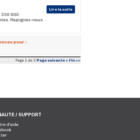
Lire la suite
, 330 000
entes. Rejoignez-nous
onces pour :
Page suivante >
Fin >>
Page 1 de 3
AUTE / SUPPORT
tre d'aide
ebook
tter