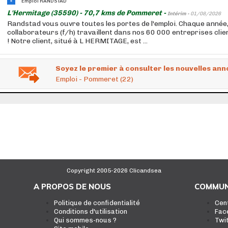
Emploi RANDSTAD
L'Hermitage (35590) - 70,7 kms de Pommeret -
Intérim -
01/08/2026
Randstad vous ouvre toutes les portes de l'emploi. Chaque année
collaborateurs (f/h) travaillent dans nos 60 000 entreprises cli
! Notre client, situé à L HERMITAGE, est ...
Soyez le premier à consulter les nouvelles ann
Emploi - Pommeret (22)
Copyright 2005-2026 Clicandsea
A PROPOS DE NOUS
COMMUN
Politique de confidentialité
Cen
Conditions d'utilisation
Fac
Qui sommes-nous ?
Twi