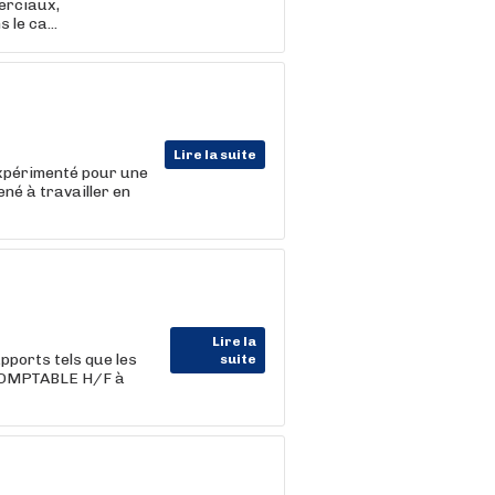
erciaux,
e ca...
Lire la suite
expérimenté pour une
né à travailler en
Lire la
ports tels que les
suite
 COMPTABLE H/F à