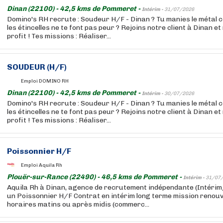
Dinan (22100) - 42,5 kms de Pommeret -
Intérim -
31/07/2026
Domino's RH recrute : Soudeur H/F - Dinan ? Tu manies le métal
les étincelles ne te font pas peur ? Rejoins notre client à Dinan et
profit ! Tes missions : Réaliser...
SOUDEUR (H/F)
Emploi DOMINO RH
Dinan (22100) - 42,5 kms de Pommeret -
Intérim -
30/07/2026
Domino's RH recrute : Soudeur H/F - Dinan ? Tu manies le métal
les étincelles ne te font pas peur ? Rejoins notre client à Dinan et
profit ! Tes missions : Réaliser...
Poissonnier H/F
Emploi Aquila Rh
Plouër-sur-Rance (22490) - 46,5 kms de Pommeret -
Intérim -
31/07
Aquila Rh à Dinan, agence de recrutement indépendante (Intér
un Poissonnier H/F Contrat en intérim long terme mission renouv
horaires matins ou après midis (commerc...