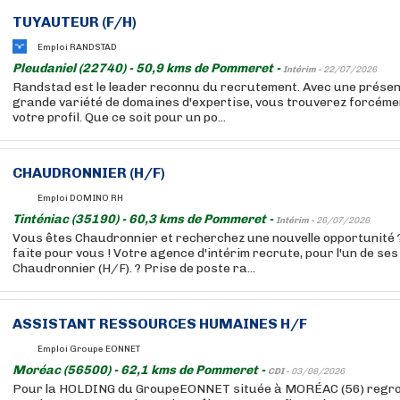
TUYAUTEUR (F/H)
Emploi RANDSTAD
Pleudaniel (22740) - 50,9 kms de Pommeret -
Intérim -
22/07/2026
Randstad est le leader reconnu du recrutement. Avec une présen
grande variété de domaines d'expertise, vous trouverez forcémen
votre profil. Que ce soit pour un po...
CHAUDRONNIER (H/F)
Emploi DOMINO RH
Tinténiac (35190) - 60,3 kms de Pommeret -
Intérim -
26/07/2026
Vous êtes Chaudronnier et recherchez une nouvelle opportunité ?
faite pour vous ! Votre agence d'intérim recrute, pour l'un de ses 
Chaudronnier (H/F). ? Prise de poste ra...
ASSISTANT RESSOURCES HUMAINES H/F
Emploi Groupe EONNET
Moréac (56500) - 62,1 kms de Pommeret -
CDI -
03/08/2026
Pour la HOLDING du GroupeEONNET située à MORÉAC (56) regro