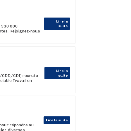
Lire la
, 330 000
suite
entes. Rejoignez-nous
Lire la
im/CDD/CDI) recrute
suite
elable Travail en
Lire la suite
s pour répondre au
jet, diverses