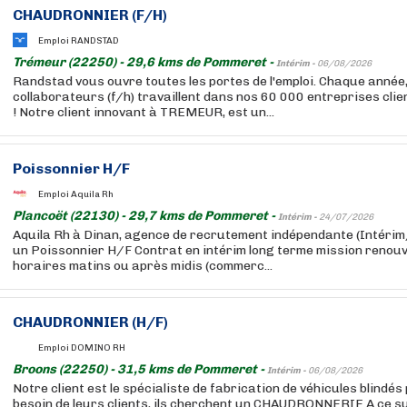
CHAUDRONNIER (F/H)
Emploi RANDSTAD
Trémeur (22250) - 29,6 kms de Pommeret -
Intérim -
06/08/2026
Randstad vous ouvre toutes les portes de l'emploi. Chaque année
collaborateurs (f/h) travaillent dans nos 60 000 entreprises cli
! Notre client innovant à TREMEUR, est un...
Poissonnier H/F
Emploi Aquila Rh
Plancoët (22130) - 29,7 kms de Pommeret -
Intérim -
24/07/2026
Aquila Rh à Dinan, agence de recrutement indépendante (Intér
un Poissonnier H/F Contrat en intérim long terme mission renouv
horaires matins ou après midis (commerc...
CHAUDRONNIER (H/F)
Emploi DOMINO RH
Broons (22250) - 31,5 kms de Pommeret -
Intérim -
06/08/2026
Notre client est le spécialiste de fabrication de véhicules blindé
besoin de leurs clients, ils cherchent un CHAUDRONNERIE A ce su