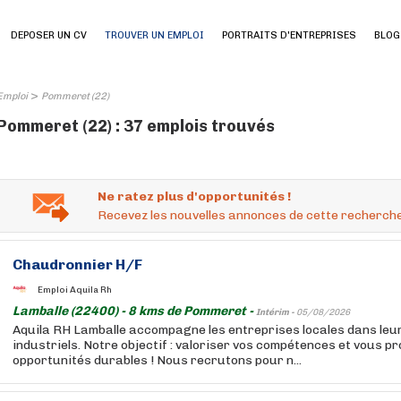
DEPOSER UN CV
TROUVER UN EMPLOI
PORTRAITS D'ENTREPRISES
BLOG
>
Emploi
Pommeret (22)
Pommeret (22) : 37 emplois trouvés
Ne ratez plus d'opportunités !
Recevez les nouvelles annonces de cette recherche
Chaudronnier H/F
Emploi Aquila Rh
Lamballe (22400) - 8 kms de Pommeret -
Intérim -
05/08/2026
Aquila RH Lamballe accompagne les entreprises locales dans le
industriels. Notre objectif : valoriser vos compétences et vous p
opportunités durables ! Nous recrutons pour n...