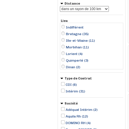
Distance
Lieu
Indifférent
Bretagne (35)
Ille-et-Vilaine (11)
Morbihan (11)
Lorient (4)
Quimperlé (3)
Dinan (2)
Normandie (1)
Type de Contrat
Acigné (1)
CDI (6)
Auray (1)
Intérim (31)
Bains-sur-Oust (1)
Beignon (1)
Société
Broons (1)
Adéquat Intérim (2)
Bruz (1)
Aquila Rh (12)
Granville (1)
DOMINO RH (4)