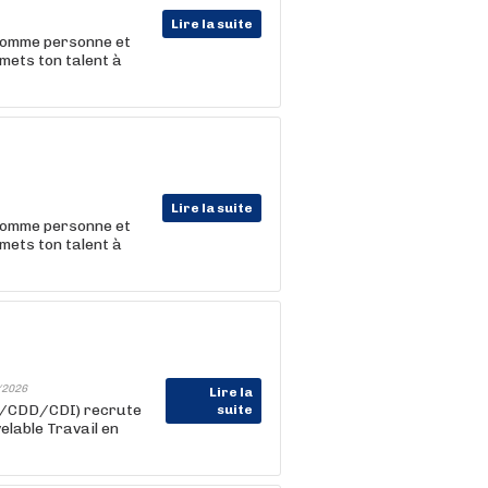
Lire la suite
 comme personne et
 mets ton talent à
Lire la suite
 comme personne et
 mets ton talent à
/2026
Lire la
im/CDD/CDI) recrute
suite
elable Travail en