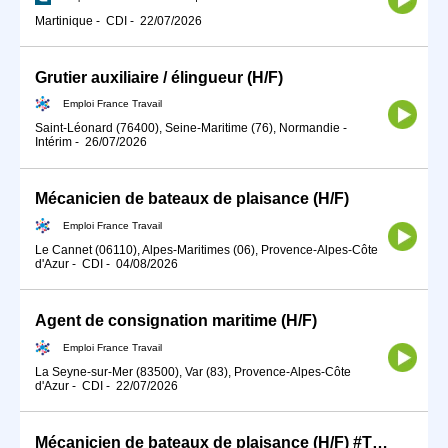
Martinique
-
CDI
-
22/07/2026
Grutier auxiliaire / élingueur (H/F)
Emploi France Travail
Saint-Léonard (76400), Seine-Maritime (76), Normandie
-
Intérim
-
26/07/2026
Mécanicien de bateaux de plaisance (H/F)
Emploi France Travail
Le Cannet (06110), Alpes-Maritimes (06), Provence-Alpes-Côte
d'Azur
-
CDI
-
04/08/2026
Agent de consignation maritime (H/F)
Emploi France Travail
La Seyne-sur-Mer (83500), Var (83), Provence-Alpes-Côte
d'Azur
-
CDI
-
22/07/2026
Mécanicien de bateaux de plaisance (H/F) #TDFE2026