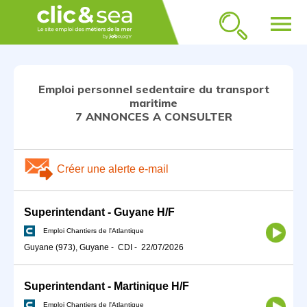
menu
Emploi personnel sedentaire du transport
maritime
7 ANNONCES A CONSULTER
Créer une alerte e-mail
Superintendant - Guyane H/F
Emploi Chantiers de l'Atlantique
Guyane (973), Guyane
-
CDI
-
22/07/2026
Superintendant - Martinique H/F
Emploi Chantiers de l'Atlantique