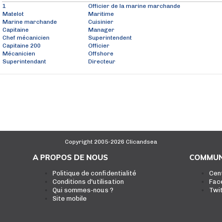
1
Officier de la marine marchande
Matelot
Maritime
Marine marchande
Cuisinier
Capitaine
Manager
Chef mécanicien
Superintendent
Capitaine 200
Officier
Mécanicien
Offshore
Superintendant
Directeur
Copyright 2005-2026 Clicandsea
A PROPOS DE NOUS
COMMUN
Politique de confidentialité
Cen
Conditions d'utilisation
Fac
Qui sommes-nous ?
Twi
Site mobile