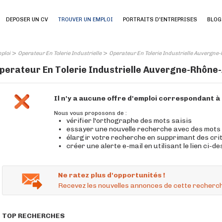
DEPOSER UN CV
TROUVER UN EMPLOI
PORTRAITS D'ENTREPRISES
BLOG
>
>
ploi
Operateur En Tolerie Industrielle
Operateur En Tolerie Industrielle Auvergne
perateur En Tolerie Industrielle Auvergne-Rhône-A
Il n'y a aucune offre d'emploi correspondant 
Nous vous proposons de :
vérifier l'orthographe des mots saisis
essayer une nouvelle recherche avec des mots
élargir votre recherche en supprimant des cri
créer une alerte e-mail en utilisant le lien ci-d
Ne ratez plus d'opportunités !
Recevez les nouvelles annonces de cette recherch
TOP RECHERCHES