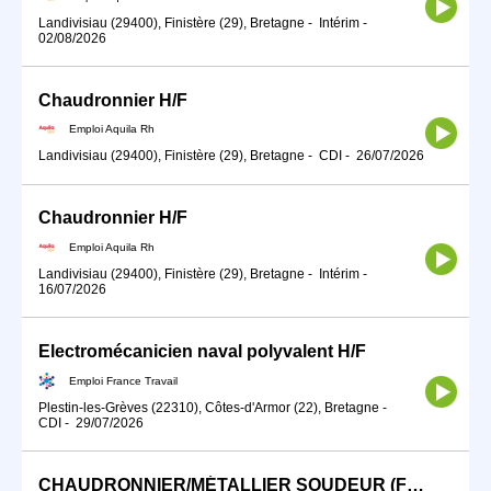
Landivisiau (29400), Finistère (29), Bretagne
-
Intérim
-
02/08/2026
Chaudronnier H/F
Emploi Aquila Rh
Landivisiau (29400), Finistère (29), Bretagne
-
CDI
-
26/07/2026
Chaudronnier H/F
Emploi Aquila Rh
Landivisiau (29400), Finistère (29), Bretagne
-
Intérim
-
16/07/2026
Electromécanicien naval polyvalent H/F
Emploi France Travail
Plestin-les-Grèves (22310), Côtes-d'Armor (22), Bretagne
-
CDI
-
29/07/2026
CHAUDRONNIER/MÉTALLIER SOUDEUR (F/H)