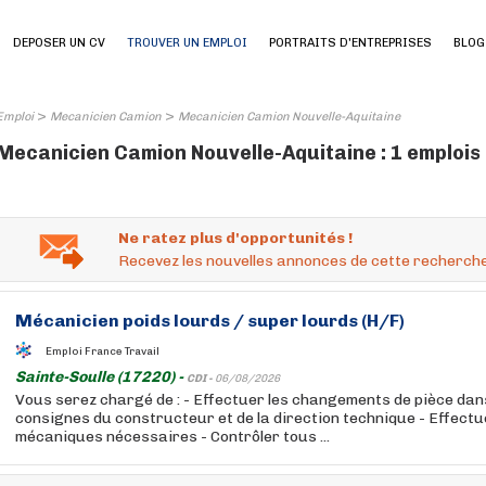
DEPOSER UN CV
TROUVER UN EMPLOI
PORTRAITS D'ENTREPRISES
BLOG
>
>
Emploi
Mecanicien Camion
Mecanicien Camion Nouvelle-Aquitaine
Mecanicien Camion Nouvelle-Aquitaine : 1 emplois
Ne ratez plus d'opportunités !
Recevez les nouvelles annonces de cette recherche
Mécanicien
poids lourds / super lourds (H/F)
Emploi France Travail
Sainte-Soulle (17220) -
CDI -
06/08/2026
Vous serez chargé de : - Effectuer les changements de pièce dan
consignes du constructeur et de la direction technique - Effectu
mécaniques nécessaires - Contrôler tous ...