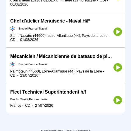
Concarneau (29181 CEDEX), Finistère (29), Bretagne
-
CDI
-
06/08/2026
Chef d'atelier Menuiserie - Naval H/F
Emploi France Travail
Saint-Nazaire (44600), Loire-Atlantique (44), Pays de la Loire
-
CDI
-
01/08/2026
Mécanicien / Mécanicienne de bateaux de plaisance (H/F)
Emploi France Travail
Paimbœuf (44560), Loire-Atlantique (44), Pays de la Loire
-
CDI
-
23/07/2026
Fleet Technical Superintendent h/f
Emploi Stoldt Partner Limited
France
-
CDI
-
27/07/2026