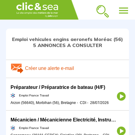
menu
Emploi vehicules engins aeronefs Moréac (56)
5 ANNONCES A CONSULTER
Créer une alerte e-mail
Préparateur / Préparatrice de bateau (H/F)
Emploi France Travail
Arzon (56640), Morbihan (56), Bretagne
-
CDI
-
28/07/2026
Mécanicien / Mécanicienne Electricité, Instrument de bord, Radio (H/F)
Emploi France Travail