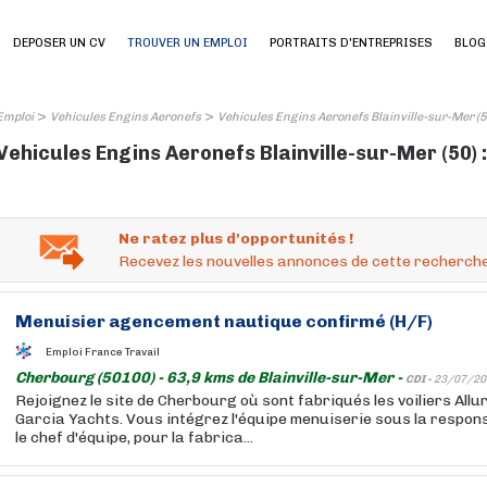
DEPOSER UN CV
TROUVER UN EMPLOI
PORTRAITS D'ENTREPRISES
BLOG
>
>
Emploi
Vehicules Engins Aeronefs
Vehicules Engins Aeronefs Blainville-sur-Mer (5
Vehicules Engins Aeronefs Blainville-sur-Mer (50) 
Ne ratez plus d'opportunités !
Recevez les nouvelles annonces de cette recherche
Menuisier agencement nautique confirmé (H/F)
Emploi France Travail
Cherbourg (50100) - 63,9 kms de Blainville-sur-Mer -
CDI -
23/07/20
Rejoignez le site de Cherbourg où sont fabriqués les voiliers Allu
Garcia Yachts. Vous intégrez l'équipe menuiserie sous la respons
le chef d'équipe, pour la fabrica...