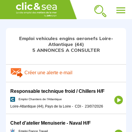
menu
Emploi vehicules engins aeronefs Loire-
Atlantique (44)
5 ANNONCES A CONSULTER
Créer une alerte e-mail
Responsable technique froid / Chillers H/F
Emploi Chantiers de l'Atlantique
Loire-Atlantique (44), Pays de la Loire
-
CDI
-
23/07/2026
Chef d'atelier Menuiserie - Naval H/F
Emploi France Travail