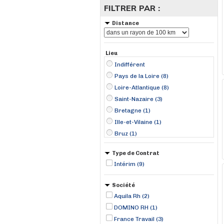
FILTRER PAR :
Distance
Lieu
Indifférent
Pays de la Loire (8)
Loire-Atlantique (8)
Saint-Nazaire (3)
Bretagne (1)
Ille-et-Vilaine (1)
Bruz (1)
Carquefou (1)
Type de Contrat
Donges (1)
Intérim (9)
Les Sorinières (1)
Savenay (1)
Société
Thouaré-sur-Loire (1)
Aquila Rh (2)
DOMINO RH (1)
France Travail (3)