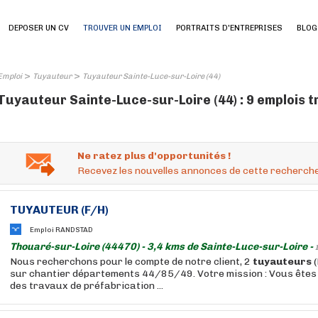
DEPOSER UN CV
TROUVER UN EMPLOI
PORTRAITS D'ENTREPRISES
BLOG
>
>
Emploi
Tuyauteur
Tuyauteur Sainte-Luce-sur-Loire (44)
Tuyauteur Sainte-Luce-sur-Loire (44) : 9 emplois 
Ne ratez plus d'opportunités !
Recevez les nouvelles annonces de cette recherche
TUYAUTEUR
(F/H)
Emploi RANDSTAD
Thouaré-sur-Loire (44470) - 3,4 kms de Sainte-Luce-sur-Loire -
Nous recherchons pour le compte de notre client, 2
tuyauteurs
(
sur chantier départements 44/85/49. Votre mission : Vous êtes
des travaux de préfabrication ...