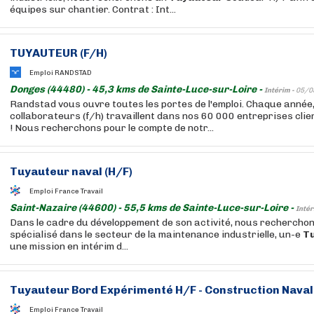
équipes sur chantier. Contrat : Int...
TUYAUTEUR
(F/H)
Emploi RANDSTAD
Donges (44480) - 45,3 kms de Sainte-Luce-sur-Loire -
Intérim -
05/0
Randstad vous ouvre toutes les portes de l'emploi. Chaque année
collaborateurs (f/h) travaillent dans nos 60 000 entreprises cli
! Nous recherchons pour le compte de notr...
Tuyauteur
naval (H/F)
Emploi France Travail
Saint-Nazaire (44600) - 55,5 kms de Sainte-Luce-sur-Loire -
Intér
Dans le cadre du développement de son activité, nous recherchons
spécialisé dans le secteur de la maintenance industrielle, un-e
T
une mission en intérim d...
Tuyauteur
Bord Expérimenté H/F - Construction Naval
Emploi France Travail