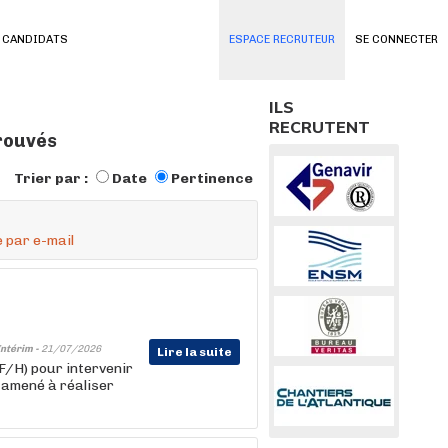
 CANDIDATS
ESPACE RECRUTEUR
SE CONNECTER
ILS
RECRUTENT
trouvés
Trier par :
Date
Pertinence
 par e-mail
Intérim -
21/07/2026
Lire la suite
F/H) pour intervenir
 amené à réaliser