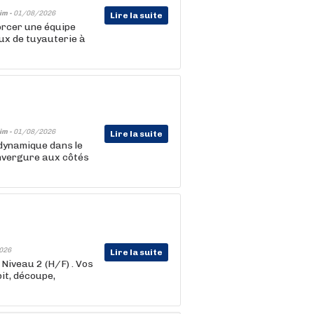
im -
01/08/2026
Lire la suite
rcer une équipe
aux de tuyauterie à
im -
01/08/2026
Lire la suite
dynamique dans le
envergure aux côtés
026
Lire la suite
 Niveau 2 (H/F) . Vos
it, découpe,