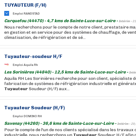
TUYAUTEUR
(F/H)
Emploi RANDSTAD
Carquefou (44470) - 4,7 kms de Sainte-Luce-sur-Loire -
Intérim -
21
Nous recherchons pour le compte de notre client, prestataire m
en gestion et en service pour des systèmes de chauffage, de venti
climatisation, de réfrigération et de sé...
Tuyauteur
-soudeur H/F
Emploi Aquila Rh
Les Sorinières (44840) - 12,5 kms de Sainte-Luce-sur-Loire -
Inté
Aquila RH Les Sorinières recherche pour son client, spécialiste d
fabrication de systèmes de réfrigération industrielle et générat
Tuyauteur
Soudeur (H/F) aux...
Tuyauteur
Soudeur (H/F)
Emploi DOMINO RH
Savenay (44260) - 36,6 kms de Sainte-Luce-sur-Loire -
Intérim -
29
Pour le compte de l'un de nos clients spécialisé dans les travaux
industrielle, nous recherchons un
Tuyauteur
Soudeur H/F afin 