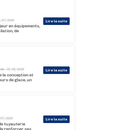
/07/2026
Lire la suite
ajeur en équipements,
lation, de
rim -
05/08/2026
Lire la suite
e la conception et
eurs de glace, un
/07/2026
Lire la suite
 de tuyauterie
de renforcer ses