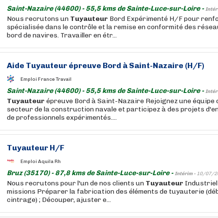
Saint-Nazaire (44600) - 55,5 kms de Sainte-Luce-sur-Loire -
Intér
Nous recrutons un
Tuyauteur
Bord Expérimenté H/F pour renfo
spécialisée dans le contrôle et la remise en conformité des rése
bord de navires. Travailler en étr...
Aide
Tuyauteur
épreuve Bord à Saint-Nazaire (H/F)
Emploi France Travail
Saint-Nazaire (44600) - 55,5 kms de Sainte-Luce-sur-Loire -
Intér
Tuyauteur
épreuve Bord à Saint-Nazaire Rejoignez une équipe 
secteur de la construction navale et participez à des projets d'
de professionnels expérimentés....
Tuyauteur
H/F
Emploi Aquila Rh
Bruz (35170) - 87,8 kms de Sainte-Luce-sur-Loire -
Intérim -
10/07/2
Nous recrutons pour l'un de nos clients un
Tuyauteur
Industriel
missions Préparer la fabrication des éléments de tuyauterie (déb
cintrage) ; Découper, ajuster e...