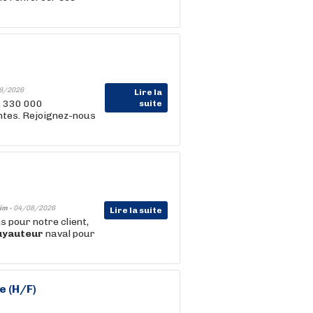
8/2026
Lire la
, 330 000
suite
entes. Rejoignez-nous
im -
04/08/2026
Lire la suite
 pour notre client,
uyauteur
naval pour
e (H/F)