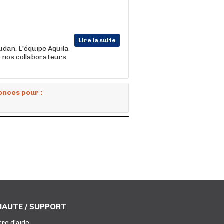
Lire la suite
udan. L'équipe Aquila
e nos collaborateurs
onces pour :
AUTE / SUPPORT
tre d'aide