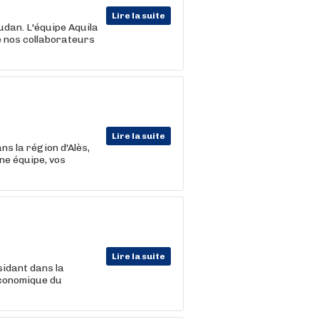
Lire la suite
udan. L'équipe Aquila
e nos collaborateurs
Lire la suite
ns la région d'Alès,
une équipe, vos
Lire la suite
idant dans la
 économique du