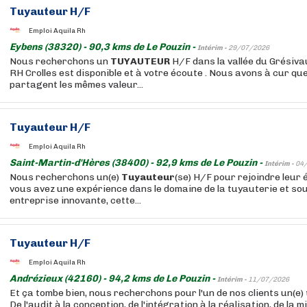
Tuyauteur
H/F
Emploi Aquila Rh
Eybens (38320) - 90,3 kms de Le Pouzin -
Intérim -
29/07/2026
Nous recherchons un
TUYAUTEUR
H/F dans la vallée du Grésiva
RH Crolles est disponible et à votre écoute . Nous avons à cur qu
partagent les mêmes valeur...
Tuyauteur
H/F
Emploi Aquila Rh
Saint-Martin-d'Hères (38400) - 92,9 kms de Le Pouzin -
Intérim -
04
Nous recherchons un(e)
Tuyauteur
(se) H/F pour rejoindre leur 
vous avez une expérience dans le domaine de la tuyauterie et so
entreprise innovante, cette...
Tuyauteur
H/F
Emploi Aquila Rh
Andrézieux (42160) - 94,2 kms de Le Pouzin -
Intérim -
11/07/2026
Et ça tombe bien, nous recherchons pour l'un de nos clients un(e)
De l'audit à la conception, de l'intégration à la réalisation, de la m