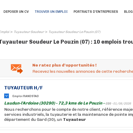
DEPOSER UN CV
TROUVER UN EMPLOI
PORTRAITS D'ENTREPRISES
BLOG
>
>
Emploi
Tuyauteur Soudeur
Tuyauteur Soudeur Le Pouzin (07)
Tuyauteur Soudeur Le Pouzin (07) : 10 emplois tro
Ne ratez plus d'opportunités !
Recevez les nouvelles annonces de cette recherche
TUYAUTEUR
H/F
Emploi RANDSTAD
Laudun-l'Ardoise (30290) - 72,3 kms de Le Pouzin -
CDI -
01/08/2026
Nous recherchons pour le compte de notre client, référence maje
services industriels, la tuyauterie et la maintenance de pointe im
département du Gard (30), un
Tuyauteur