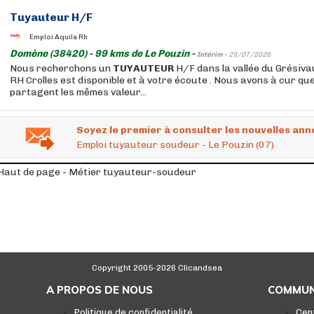
Tuyauteur
H/F
Emploi Aquila Rh
Domène (38420) - 99 kms de Le Pouzin -
Intérim -
29/07/2026
Nous recherchons un
TUYAUTEUR
H/F dans la vallée du Grésiva
RH Crolles est disponible et à votre écoute . Nous avons à cur qu
partagent les mêmes valeur...
Soyez le premier à consulter les nouvelles ann
Emploi tuyauteur soudeur - Le Pouzin (07)
Haut de page - Métier tuyauteur-soudeur
Copyright 2005-2026 Clicandsea
A PROPOS DE NOUS
COMMUN
Politique de confidentialité
Cen