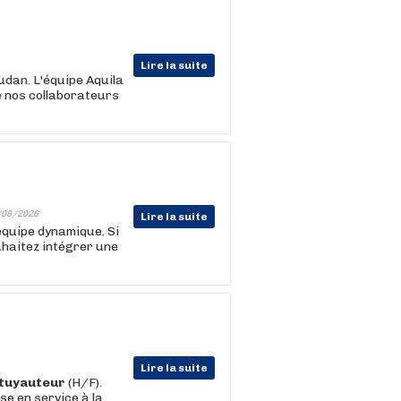
Lire la suite
udan. L'équipe Aquila
e nos collaborateurs
/08/2026
Lire la suite
équipe dynamique. Si
uhaitez intégrer une
Lire la suite
tuyauteur
(H/F).
ise en service à la