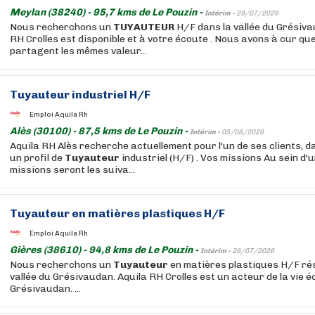
Meylan (38240) - 95,7 kms de Le Pouzin -
Intérim -
29/07/2026
Nous recherchons un
TUYAUTEUR
H/F dans la vallée du Grésiva
RH Crolles est disponible et à votre écoute . Nous avons à cur qu
partagent les mêmes valeur...
Tuyauteur
industriel H/F
Emploi Aquila Rh
Alès (30100) - 87,5 kms de Le Pouzin -
Intérim -
05/08/2026
Aquila RH Alès recherche actuellement pour l'un de ses clients, da
un profil de
Tuyauteur
industriel (H/F) . Vos missions Au sein d'
missions seront les suiva...
Tuyauteur
en matières plastiques H/F
Emploi Aquila Rh
Gières (38610) - 94,8 kms de Le Pouzin -
Intérim -
28/07/2026
Nous recherchons un
Tuyauteur
en matières plastiques H/F rés
vallée du Grésivaudan. Aquila RH Crolles est un acteur de la vie
Grésivaudan. ...