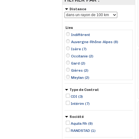
Distance
Lieu
Indifférent
Auvergne-Rhône-Alpes (8)
Isère (7)
Occitanie (2)
Gard (2)
Gières (2)
Meylan (2)
Alès (1)
Type de Contrat
Andrézieux (1)
CDI (3)
Domène (1)
Intérim (7)
Eybens (1)
Laudun-l'Ardoise (1)
Société
Saint-Martin-d'Hères (1)
Aquila Rh (9)
RANDSTAD (1)