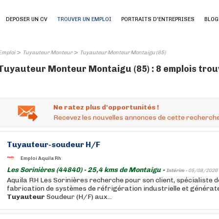
DEPOSER UN CV
TROUVER UN EMPLOI
PORTRAITS D'ENTREPRISES
BLOG
>
>
Emploi
Tuyauteur Monteur
Tuyauteur Monteur Montaigu (85)
Tuyauteur Monteur Montaigu (85) : 8 emplois tro
Ne ratez plus d'opportunités !
Recevez les nouvelles annonces de cette recherche
Tuyauteur
-soudeur H/F
Emploi Aquila Rh
Les Sorinières (44840) - 25,4 kms de Montaigu -
Intérim -
05/08/2026
Aquila RH Les Sorinières recherche pour son client, spécialiste d
fabrication de systèmes de réfrigération industrielle et générat
Tuyauteur
Soudeur (H/F) aux...