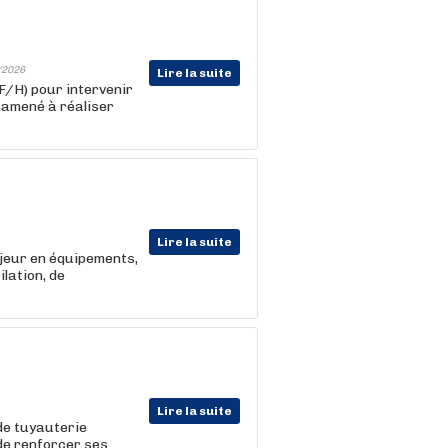
/2026
Lire la suite
F/H) pour intervenir
 amené à réaliser
Lire la suite
ajeur en équipements,
lation, de
Lire la suite
 de tuyauterie
de renforcer ses