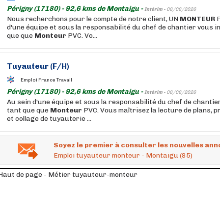
Périgny (17180) - 92,6 kms de Montaigu -
Intérim -
08/08/2026
Nous recherchons pour le compte de notre client, UN
MONTEUR
P
d'une équipe et sous la responsabilité du chef de chantier vous i
que que
Monteur
PVC. Vo...
Tuyauteur
(F/H)
Emploi France Travail
Périgny (17180) - 92,6 kms de Montaigu -
Intérim -
08/08/2026
Au sein d'une équipe et sous la responsabilité du chef de chantie
tant que que
Monteur
PVC. Vous maîtrisez la lecture de plans,
et collage de tuyauterie ...
Soyez le premier à consulter les nouvelles ann
Emploi tuyauteur monteur - Montaigu (85)
Haut de page - Métier tuyauteur-monteur