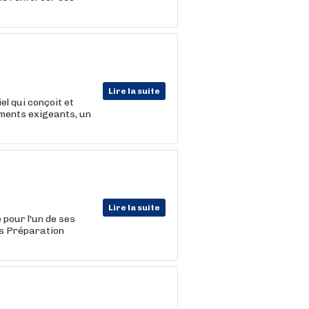
Lire la suite
el qui conçoit et
ements exigeants, un
Lire la suite
 pour l'un de ses
ns Préparation