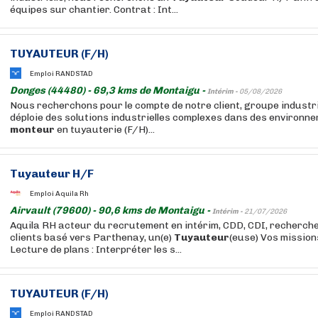
équipes sur chantier. Contrat : Int...
TUYAUTEUR
(F/H)
Emploi RANDSTAD
Donges (44480) - 69,3 kms de Montaigu -
Intérim -
05/08/2026
Nous recherchons pour le compte de notre client, groupe industri
déploie des solutions industrielles complexes dans des environn
monteur
en tuyauterie (F/H)...
Tuyauteur
H/F
Emploi Aquila Rh
Airvault (79600) - 90,6 kms de Montaigu -
Intérim -
21/07/2026
Aquila RH acteur du recrutement en intérim, CDD, CDI, recherche
clients basé vers Parthenay, un(e)
Tuyauteur
(euse) Vos missio
Lecture de plans : Interpréter les s...
TUYAUTEUR
(F/H)
Emploi RANDSTAD