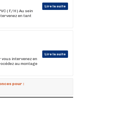
Lire la suite
VC ( F/H ) Au sein
ntervenez en tant
Lire la suite
r vous intervenez en
 procédez au montage
onces pour :