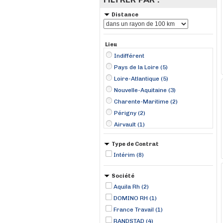
Distance
Lieu
Indifférent
Pays de la Loire (5)
Loire-Atlantique (5)
Nouvelle-Aquitaine (3)
Charente-Maritime (2)
Périgny (2)
Airvault (1)
Carquefou (1)
Type de Contrat
Donges (1)
Intérim (8)
Les Sorinières (1)
Savenay (1)
Société
Thouaré-sur-Loire (1)
Aquila Rh (2)
DOMINO RH (1)
France Travail (1)
RANDSTAD (4)