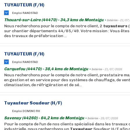
TUYAUTEUR
(F/H)
Emploi RANDSTAD
Thouaré-sur-Loire (44470) - 34,3 kms de Montaigu -
Intérim -
21/07
Nous recherchons pour le compte de notre client, 2
tuyauteurs
(
sur chantier départements 44/85/49. Votre mission : Vous êtes
des travaux de préfabrication ...
TUYAUTEUR
(F/H)
Emploi RANDSTAD
Carquefou (44470) - 38,4 kms de Montaigu -
Intérim -
21/07/2026
Nous recherchons pour le compte de notre client, prestataire m
en gestion et en service pour des systèmes de chauffage, de venti
climatisation, de réfrigération et de sé...
Tuyauteur
Soudeur (H/F)
Emploi DOMINO RH
Savenay (44260) - 64,2 kms de Montaigu -
Intérim -
29/07/2026
Pour le compte de l'un de nos clients spécialisé dans les travaux
industrielle, nous recherchons un
Tuyauteur
Soudeur H/F afin 