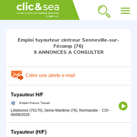
menu
Emploi tuyauteur cintreur Senneville-sur-
Fécamp (76)
9 ANNONCES A CONSULTER
Créer une alerte e-mail
Tuyauteur H/F
Emploi France Travail
Lillebonne (76170), Seine-Maritime (76), Normandie
-
CDI
-
06/08/2026
Tuyauteur (H/F)