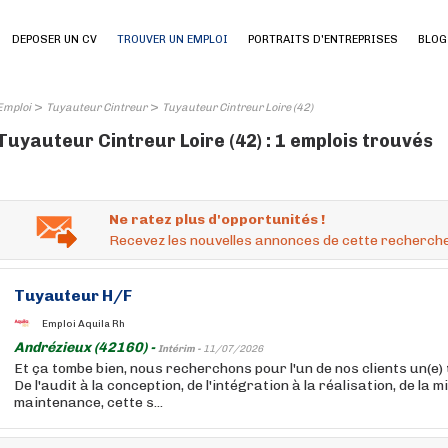
DEPOSER UN CV
TROUVER UN EMPLOI
PORTRAITS D'ENTREPRISES
BLOG
>
>
Emploi
Tuyauteur Cintreur
Tuyauteur Cintreur Loire (42)
Tuyauteur Cintreur Loire (42) : 1 emplois trouvés
Ne ratez plus d'opportunités !
Recevez les nouvelles annonces de cette recherche
Tuyauteur
H/F
Emploi Aquila Rh
Andrézieux (42160) -
Intérim -
11/07/2026
Et ça tombe bien, nous recherchons pour l'un de nos clients un(e)
De l'audit à la conception, de l'intégration à la réalisation, de la m
maintenance, cette s...