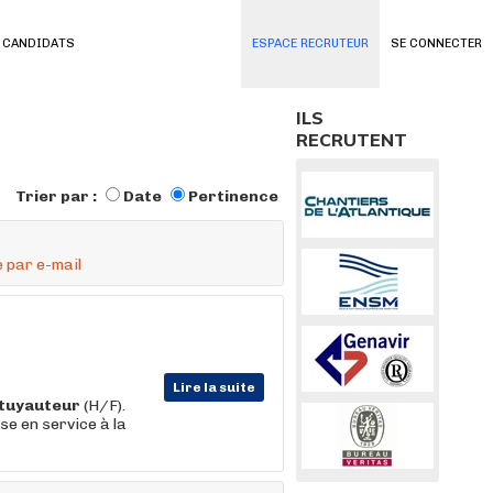
 CANDIDATS
ESPACE RECRUTEUR
SE CONNECTER
ILS
RECRUTENT
Trier par :
Date
Pertinence
 par e-mail
Lire la suite
tuyauteur
(H/F).
ise en service à la