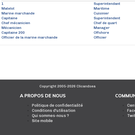
1
Superintendant
Matelot
Maritime
Marine marchande
Cuisinier
Capitaine
Superintendent
Chef mécanicien
Chef de quart
Mécanicien
Manager
Capitaine 200
Offshore
Officier de la marine marchande
Officier
Copyright 2005-2026 Clicandsea
A PROPOS DE NOUS
COMMUN
Politique de confidentialité
Cen
Conditions d'utilisation
Fac
Qui sommes-nous ?
Twi
Site mobile