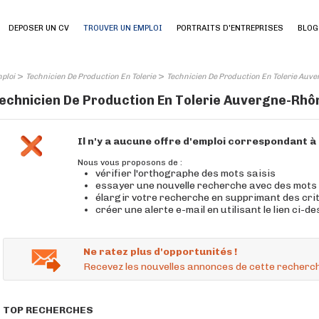
DEPOSER UN CV
TROUVER UN EMPLOI
PORTRAITS D'ENTREPRISES
BLOG
>
>
ploi
Technicien De Production En Tolerie
Technicien De Production En Tolerie Auv
echnicien De Production En Tolerie Auvergne-Rhôn
Il n'y a aucune offre d'emploi correspondant 
Nous vous proposons de :
vérifier l'orthographe des mots saisis
essayer une nouvelle recherche avec des mots
élargir votre recherche en supprimant des cri
créer une alerte e-mail en utilisant le lien ci-d
Ne ratez plus d'opportunités !
Recevez les nouvelles annonces de cette recherch
TOP RECHERCHES