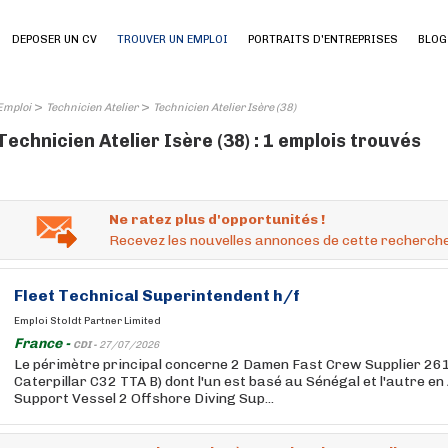
DEPOSER UN CV
TROUVER UN EMPLOI
PORTRAITS D'ENTREPRISES
BLOG
>
>
Emploi
Technicien Atelier
Technicien Atelier Isère (38)
Technicien Atelier Isère (38) : 1 emplois trouvés
Ne ratez plus d'opportunités !
Recevez les nouvelles annonces de cette recherche
Fleet Technical Superintendent h/f
Emploi Stoldt Partner Limited
France -
CDI -
27/07/2026
Le périmètre principal concerne 2 Damen Fast Crew Supplier 261
Caterpillar C32 TTA B) dont l'un est basé au Sénégal et l'autre en
Support Vessel 2 Offshore Diving Sup...