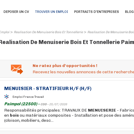
DEPOSER UN CV
TROUVER UN EMPLOI
PORTRAITS D'ENTREPRISES
BLOG
>
>
Emploi
Realisation De Menuiserie Bois Et Tonnellerie
Realisation De Menuiserie Bois
Realisation De Menuiserie Bois Et Tonnellerie Paimp
Ne ratez plus d'opportunités !
Recevez les nouvelles annonces de cette recherche
MENUISIER - STRATIFIEUR H/F (H/F)
Emploi France Travail
Paimpol (22500) -
CDD -
25/07/2026
Responsabilités principales: TRAVAUX DE
MENUISERIE
- Fabric
en
bois
ou matériaux composites - Installation et pose des amé
(cloison, mobiliers, desc...