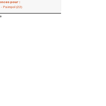
onces pour :
 - Paimpol (22)
ie