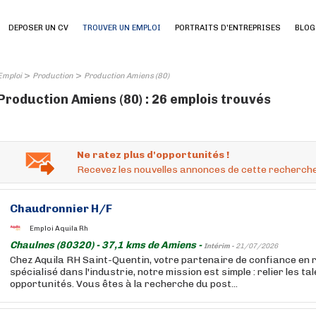
DEPOSER UN CV
TROUVER UN EMPLOI
PORTRAITS D'ENTREPRISES
BLOG
>
>
Emploi
Production
Production Amiens (80)
Production Amiens (80) : 26 emplois trouvés
Ne ratez plus d'opportunités !
Recevez les nouvelles annonces de cette recherche
Chaudronnier H/F
Emploi Aquila Rh
Chaulnes (80320) - 37,1 kms de Amiens -
Intérim -
21/07/2026
Chez Aquila RH Saint-Quentin, votre partenaire de confiance en
spécialisé dans l'industrie, notre mission est simple : relier les ta
opportunités. Vous êtes à la recherche du post...