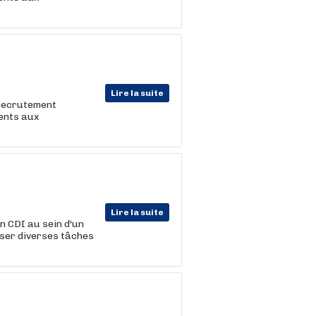
Lire la suite
 recrutement
lents aux
Lire la suite
 CDI au sein d'un
iser diverses tâches