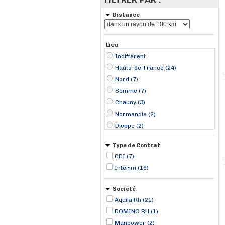
Distance
Lieu
Indifférent
Hauts-de-France (24)
Nord (7)
Somme (7)
Chauny (3)
Normandie (2)
Dieppe (2)
Douai (2)
Type de Contrat
Ham (2)
CDI (7)
Libercourt (2)
Intérim (19)
Lille (2)
Saint-Quentin (2)
Société
Aniche (1)
Aquila Rh (21)
Chaulnes (1)
DOMINO RH (1)
Gondecourt (1)
Manpower (2)