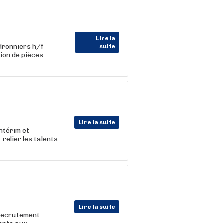
Lire la
dronniers h/f
suite
tion de pièces
Lire la suite
ntérim et
 relier les talents
Lire la suite
 recrutement