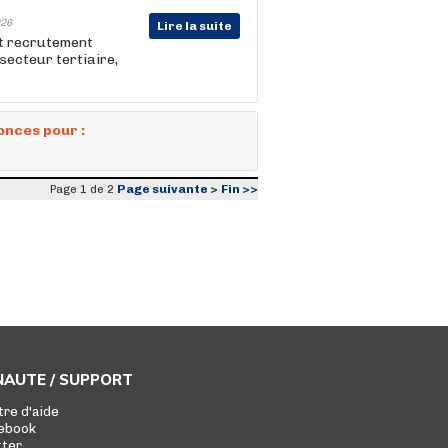
26
Lire la suite
et recrutement
e secteur tertiaire,
onces pour :
Page suivante >
Fin >>
Page 1 de 2
AUTE / SUPPORT
tre d'aide
ebook
tter