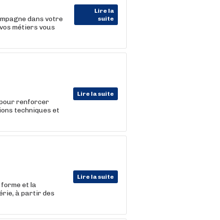
Lire la
ompagne dans votre
suite
 vos métiers vous
Lire la suite
 pour renforcer
tions techniques et
Lire la suite
 forme et la
rie, à partir des