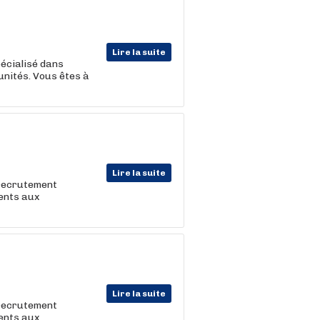
Lire la suite
écialisé dans
tunités. Vous êtes à
Lire la suite
 recrutement
lents aux
Lire la suite
 recrutement
lents aux