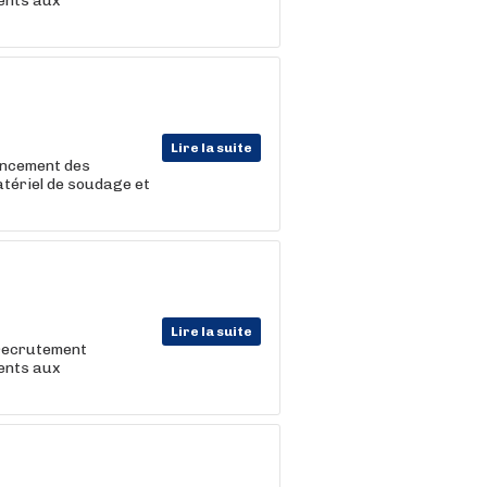
lents aux
Lire la suite
vancement des
atériel de soudage et
Lire la suite
 recrutement
lents aux