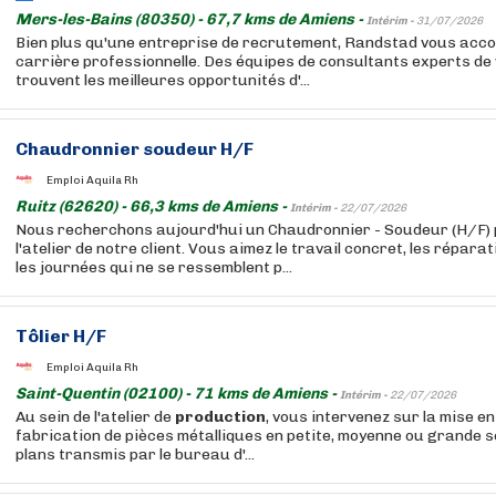
Mers-les-Bains (80350) - 67,7 kms de Amiens -
Intérim -
31/07/2026
Bien plus qu'une entreprise de recrutement, Randstad vous acc
carrière professionnelle. Des équipes de consultants experts de
trouvent les meilleures opportunités d'...
Chaudronnier soudeur H/F
Emploi Aquila Rh
Ruitz (62620) - 66,3 kms de Amiens -
Intérim -
22/07/2026
Nous recherchons aujourd'hui un Chaudronnier - Soudeur (H/F)
l'atelier de notre client. Vous aimez le travail concret, les répara
les journées qui ne se ressemblent p...
Tôlier H/F
Emploi Aquila Rh
Saint-Quentin (02100) - 71 kms de Amiens -
Intérim -
22/07/2026
Au sein de l'atelier de
production
, vous intervenez sur la mise en
fabrication de pièces métalliques en petite, moyenne ou grande sé
plans transmis par le bureau d'...