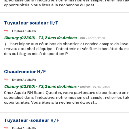
spécialisé dans l'industrie, notre mission est simple : relier les ta
opportunités. Vous êtes à la recherche du post...
Tuyauteur soudeur H/F
Emploi Aquila Rh
Chauny (02300) - 73,2 kms de Amiens -
CDI -
22/07/2026
.) - Participer aux réunions de chantier et rendre compte de l'a
travaux au chef d'équipe - Entretenir et vérifier le bon état du m
des outillages mis à disposition P...
Chaudronnier H/F
Emploi Aquila Rh
Chauny (02300) - 73,2 kms de Amiens -
Intérim -
21/07/2026
Chez Aquila RH Saint-Quentin, votre partenaire de confiance en
spécialisé dans l'industrie, notre mission est simple : relier les ta
opportunités. Vous êtes à la recherche du post...
Tuyauteur-soudeur H/F
Emploi Aquila Rh