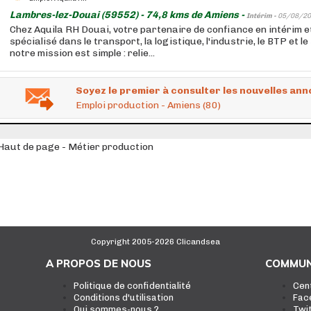
Lambres-lez-Douai (59552) - 74,8 kms de Amiens -
Intérim -
05/08/20
Chez Aquila RH Douai, votre partenaire de confiance en intérim 
spécialisé dans le transport, la logistique, l'industrie, le BTP et l
notre mission est simple : relie...
Soyez le premier à consulter les nouvelles ann
Emploi production - Amiens (80)
Haut de page - Métier production
Copyright 2005-2026 Clicandsea
A PROPOS DE NOUS
COMMUN
Politique de confidentialité
Cen
Conditions d'utilisation
Fac
Qui sommes-nous ?
Twi