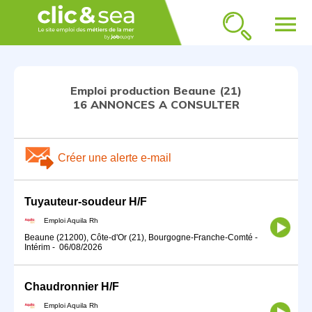
menu
Emploi production Beaune (21)
16 ANNONCES A CONSULTER
Créer une alerte e-mail
Tuyauteur-soudeur H/F
Emploi Aquila Rh
Beaune (21200), Côte-d'Or (21), Bourgogne-Franche-Comté
-
Intérim
-
06/08/2026
Chaudronnier H/F
Emploi Aquila Rh