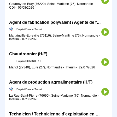
Gournay-en-Bray (76220), Seine-Maritime (76), Normandie
-
CDI
-
06/08/2026
Agent de fabrication polyvalent / Agente de fabrication polyvalen (H/F)
Emploi France Travail
Martainville-Épreville (76116), Seine-Maritime (76), Normandie
-
Intérim
-
07/08/2026
Chaudronnier (H/F)
Emploi DOMINO RH
Martot (27340), Eure (27), Normandie
-
Intérim
-
29/07/2026
Agent de production agroalimentaire (H/F)
Emploi France Travail
La Rue-Saint-Pierre (76690), Seine-Maritime (76), Normandie
-
Intérim
-
07/08/2026
Technicien / Technicienne d'exploitation en production d'énergie (H/F)