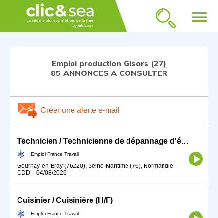
menu
Emploi production Gisors (27)
85 ANNONCES A CONSULTER
Créer une alerte e-mail
Technicien / Technicienne de dépannage d'équipements électriques (H/F)
Emploi France Travail
Gournay-en-Bray (76220), Seine-Maritime (76), Normandie
-
CDD
-
04/08/2026
Cuisinier / Cuisinière (H/F)
Emploi France Travail