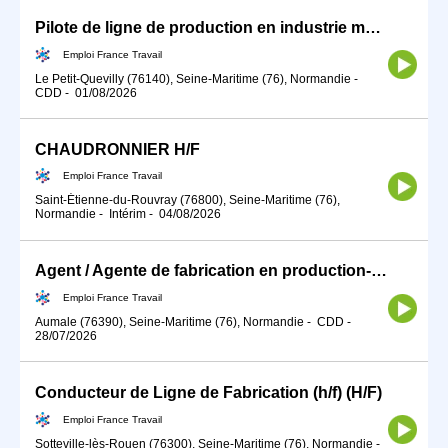
Pilote de ligne de production en industrie métallurgique (H/F)
Emploi France Travail
Le Petit-Quevilly (76140), Seine-Maritime (76), Normandie
-
CDD
-
01/08/2026
CHAUDRONNIER H/F
Emploi France Travail
Saint-Étienne-du-Rouvray (76800), Seine-Maritime (76),
Normandie
-
Intérim
-
04/08/2026
Agent / Agente de fabrication en production-transformation du ver (H/F)
Emploi France Travail
Aumale (76390), Seine-Maritime (76), Normandie
-
CDD
-
28/07/2026
Conducteur de Ligne de Fabrication (h/f) (H/F)
Emploi France Travail
Sotteville-lès-Rouen (76300), Seine-Maritime (76), Normandie
-