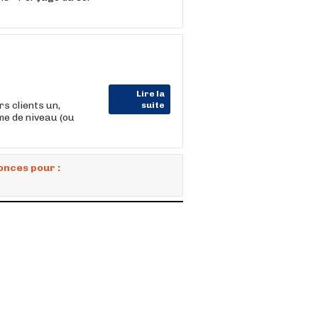
Lire la
s clients un,
suite
me de niveau (ou
onces pour :