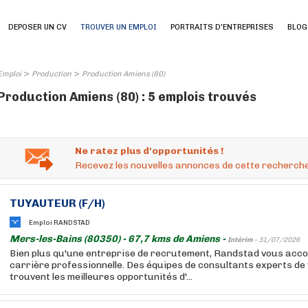
DEPOSER UN CV
TROUVER UN EMPLOI
PORTRAITS D'ENTREPRISES
BLOG
>
>
Emploi
Production
Production Amiens (80)
Production Amiens (80) : 5 emplois trouvés
Ne ratez plus d'opportunités !
Recevez les nouvelles annonces de cette recherche
TUYAUTEUR (F/H)
Emploi RANDSTAD
Mers-les-Bains (80350) - 67,7 kms de Amiens -
Intérim -
31/07/2026
Bien plus qu'une entreprise de recrutement, Randstad vous acc
carrière professionnelle. Des équipes de consultants experts de
trouvent les meilleures opportunités d'...