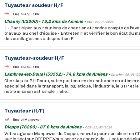
Tuyauteur soudeur H/F
Emploi Aquila Rh
Chauny (02300) - 73,2 kms de Amiens -
CDI -
22/07/2026
.) - Participer aux réunions de chantier et rendre compte de l'a
travaux au chef d'équipe - Entretenir et vérifier le bon état du m
des outillages mis à disposition P...
Tuyauteur-soudeur H/F
Emploi Aquila Rh
Lambres-lez-Douai (59552) - 74,8 kms de Amiens -
Intérim -
05/08/20
Chez Aquila RH Douai, votre partenaire de confiance en intérim 
spécialisé dans le transport, la logistique, l'industrie, le BTP et l
notre mission est simple : relie...
Tuyauteur (H/F)
Emploi Manpower
Dieppe (76200) - 87,6 kms de Amiens -
CDI -
21/07/2026
Votre agence Manpower de Dieppe, recrute pour son client en C
sur le secteur DIEPPE Vous serez en charge de: - Lecture de pla