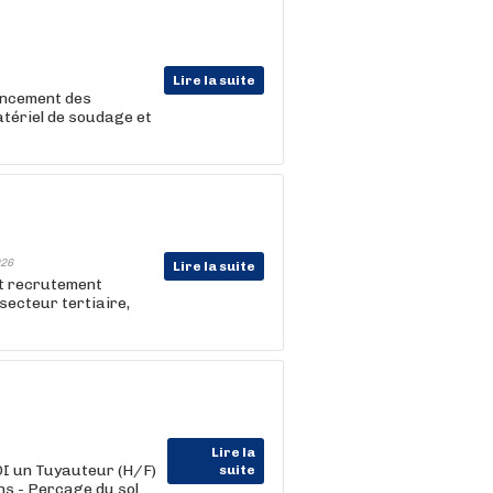
Lire la suite
vancement des
atériel de soudage et
26
Lire la suite
et recrutement
e secteur tertiaire,
Lire la
DI un Tuyauteur (H/F)
suite
ns - Perçage du sol