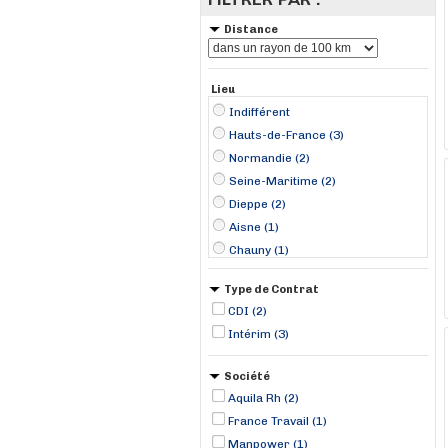
Distance
Lieu
Indifférent
Hauts-de-France (3)
Normandie (2)
Seine-Maritime (2)
Dieppe (2)
Aisne (1)
Chauny (1)
Lambres-lez-Douai (1)
Type de Contrat
Mers-les-Bains (1)
CDI (2)
Intérim (3)
Société
Aquila Rh (2)
France Travail (1)
Manpower (1)