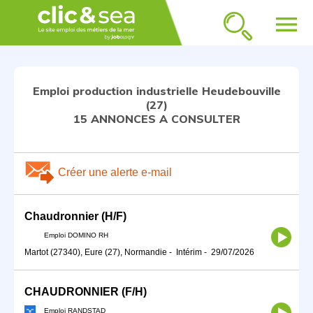
menu
Emploi production industrielle Heudebouville
(27)
15 ANNONCES A CONSULTER
Créer une alerte e-mail
Chaudronnier (H/F)
Emploi DOMINO RH
Martot (27340), Eure (27), Normandie
-
Intérim
-
29/07/2026
CHAUDRONNIER (F/H)
Emploi RANDSTAD