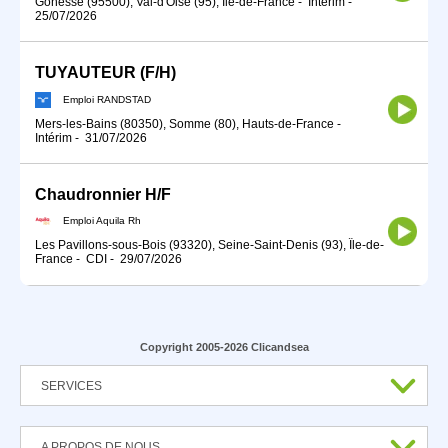
Gonesse (95500), Val-d'Oise (95), Île-de-France
-
Intérim
-
25/07/2026
TUYAUTEUR (F/H)
Emploi RANDSTAD
Mers-les-Bains (80350), Somme (80), Hauts-de-France
-
Intérim
-
31/07/2026
Chaudronnier H/F
Emploi Aquila Rh
Les Pavillons-sous-Bois (93320), Seine-Saint-Denis (93), Île-de-
France
-
CDI
-
29/07/2026
Copyright 2005-2026 Clicandsea
SERVICES
A PROPOS DE NOUS