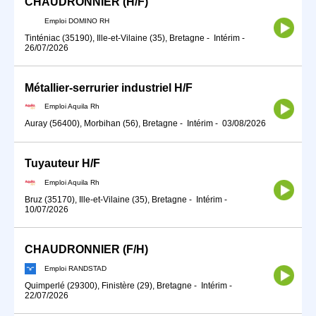
CHAUDRONNIER (H/F)
Emploi DOMINO RH
Tinténiac (35190), Ille-et-Vilaine (35), Bretagne
-
Intérim
-
26/07/2026
Métallier-serrurier industriel H/F
Emploi Aquila Rh
Auray (56400), Morbihan (56), Bretagne
-
Intérim
-
03/08/2026
Tuyauteur H/F
Emploi Aquila Rh
Bruz (35170), Ille-et-Vilaine (35), Bretagne
-
Intérim
-
10/07/2026
CHAUDRONNIER (F/H)
Emploi RANDSTAD
Quimperlé (29300), Finistère (29), Bretagne
-
Intérim
-
22/07/2026