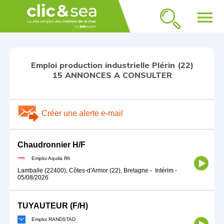
menu
Emploi production industrielle Plérin (22)
15 ANNONCES A CONSULTER
Créer une alerte e-mail
Chaudronnier H/F
Emploi Aquila Rh
Lamballe (22400), Côtes-d'Armor (22), Bretagne
-
Intérim
-
05/08/2026
TUYAUTEUR (F/H)
Emploi RANDSTAD