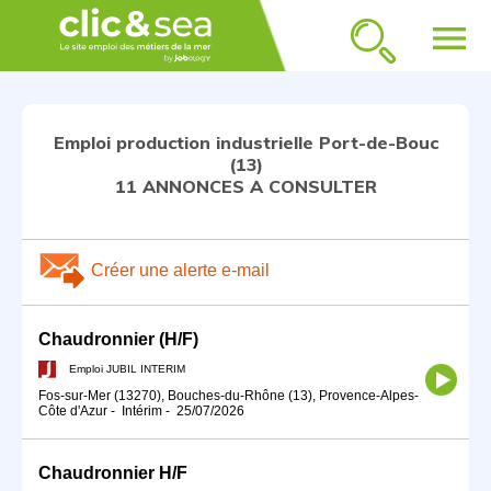
menu
Emploi production industrielle Port-de-Bouc
(13)
11 ANNONCES A CONSULTER
Créer une alerte e-mail
Chaudronnier (H/F)
Emploi JUBIL INTERIM
Fos-sur-Mer (13270), Bouches-du-Rhône (13), Provence-Alpes-
Côte d'Azur
-
Intérim
-
25/07/2026
Chaudronnier H/F