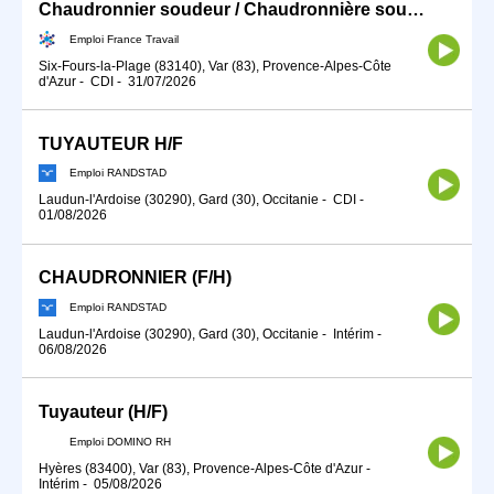
Chaudronnier soudeur / Chaudronnière soudeuse (H/F)
Emploi France Travail
Six-Fours-la-Plage (83140), Var (83), Provence-Alpes-Côte
d'Azur
-
CDI
-
31/07/2026
TUYAUTEUR H/F
Emploi RANDSTAD
Laudun-l'Ardoise (30290), Gard (30), Occitanie
-
CDI
-
01/08/2026
CHAUDRONNIER (F/H)
Emploi RANDSTAD
Laudun-l'Ardoise (30290), Gard (30), Occitanie
-
Intérim
-
06/08/2026
Tuyauteur (H/F)
Emploi DOMINO RH
Hyères (83400), Var (83), Provence-Alpes-Côte d'Azur
-
Intérim
-
05/08/2026