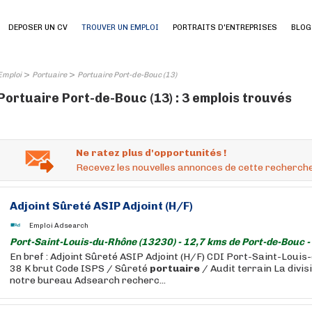
DEPOSER UN CV
TROUVER UN EMPLOI
PORTRAITS D'ENTREPRISES
BLOG
>
>
Emploi
Portuaire
Portuaire Port-de-Bouc (13)
Portuaire Port-de-Bouc (13) : 3 emplois trouvés
Ne ratez plus d'opportunités !
Recevez les nouvelles annonces de cette recherche
Adjoint Sûreté ASIP Adjoint (H/F)
Emploi Adsearch
Port-Saint-Louis-du-Rhône (13230) - 12,7 kms de Port-de-Bouc -
En bref : Adjoint Sûreté ASIP Adjoint (H/F) CDI Port-Saint-Louis
38 K brut Code ISPS / Sûreté
portuaire
/ Audit terrain La divis
notre bureau Adsearch recherc...