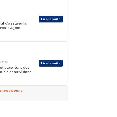
Lire la suite
tif d'assurer la
ires. L'Agent
/2026
Lire la suite
 et ouverture des
isie et suivi dans
onces pour :