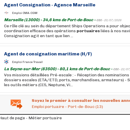
Agent Consignation - Agence Marseille
Emploi CMA-CGM
Marseille (13000) - 34,6 kms de Port-de-Bouc -
CDI -
20/07/2026
Ce rôle clé au sein du département Ships Operations a pour objec
coordination efficace des opérations
portuaires
liées à nos nav
Consignation agit en tant que lien ...
Agent de consignation maritime (H/F)
Emploi France Travail
La Seyne-sur-Mer (83500) - 80,1 kms de Port-de-Bouc -
CDI -
22/07
Vos missions détaillées Pré-escale : - Réception des nominations
dossiers escales (ETA/ETD, ports, marchandises, armateurs) - Sa
les outils métiers (CI5, Neptune, Vi...
Soyez le premier à consulter les nouvelles ann
Emploi portuaire - Port-de-Bouc (13)
Haut de page - Métier portuaire