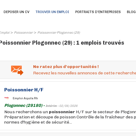
DEPOSER UN CV
TROUVER UN EMPLOI
PORTRAITS D'ENTREPRISES
BLOG
>
>
Emploi
Poissonnier
Poissonnier Plogonnec (29)
Poissonnier Plogonnec (29) : 1 emplois trouvés
Ne ratez plus d'opportunités !
Recevez les nouvelles annonces de cette recherche
Poissonnier
H/F
Emploi Aquila Rh
Plogonnec (29180) -
Intérim -
02/08/2026
Nous recherchons un
poissonnier
H/F sur le secteur de Plogon
Préparation et découpe de poisson Contrôle de la fraîcheur des 
normes d'hygiène et de sécurité...