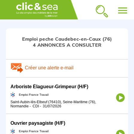
menu
Emploi peche Caudebec-en-Caux (76)
4 ANNONCES A CONSULTER
Créer une alerte e-mail
Arboriste Élagueur-Grimpeur (H/F)
Emploi France Travail
Saint-Aubin-lès-Elbeuf (76410), Seine-Maritime (76),
Normandie
-
CDI
-
31/07/2026
Ouvrier paysagiste (H/F)
Emploi France Travail