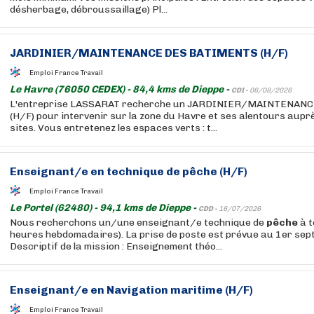
désherbage, débroussaillage) Pl...
JARDINIER/MAINTENANCE DES BATIMENTS (H/F)
Emploi France Travail
Le Havre (76050 CEDEX) - 84,4 kms de Dieppe -
CDI -
06/08/2026
L'entreprise LASSARAT recherche un JARDINIER/MAINTENAN
(H/F) pour intervenir sur la zone du Havre et ses alentours aupr
sites. Vous entretenez les espaces verts : t...
Enseignant/e en technique de
pêche
(H/F)
Emploi France Travail
Le Portel (62480) - 94,1 kms de Dieppe -
CDD -
16/07/2026
Nous recherchons un/une enseignant/e technique de
pêche
à t
heures hebdomadaires). La prise de poste est prévue au 1er se
Descriptif de la mission : Enseignement théo...
Enseignant/e en Navigation maritime (H/F)
Emploi France Travail