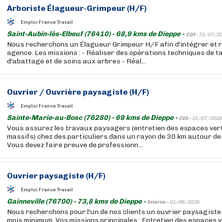
Arboriste Élagueur-Grimpeur (H/F)
Emploi France Travail
Saint-Aubin-lès-Elbeuf (76410) - 68,9 kms de Dieppe -
CDI -
31/07/2
Nous recherchons un Élagueur Grimpeur H/F afin d'intégrer et 
agence. Les missions : - Réaliser des opérations techniques de ta
d'abattage et de soins aux arbres - Réal...
Ouvrier / Ouvrière paysagiste (H/F)
Emploi France Travail
Sainte-Marie-au-Bosc (76280) - 69 kms de Dieppe -
CDI -
31/07/2026
Vous assurez les travaux paysagers (entretien des espaces vert
massifs) chez des particuliers dans un rayon de 30 km autour de 
Vous devez faire preuve de professionn...
Ouvrier paysagiste (H/F)
Emploi France Travail
Gainneville (76700) - 73,8 kms de Dieppe -
Intérim -
01/08/2026
Nous recherchons pour l'un de nos clients un ouvrier paysagiste
mois minimum. Vos missions principales : Entretien des espaces ver