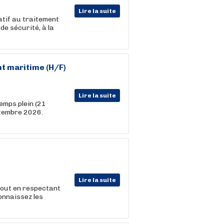
Lire la suite
atif au traitement
de sécurité, à la
t maritime (H/F)
Lire la suite
emps plein (21
ptembre 2026.
Lire la suite
 tout en respectant
nnaissez les