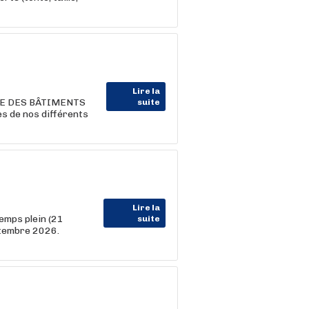
Lire la
CE DES BÂTIMENTS
suite
ès de nos différents
Lire la
emps plein (21
suite
ptembre 2026.