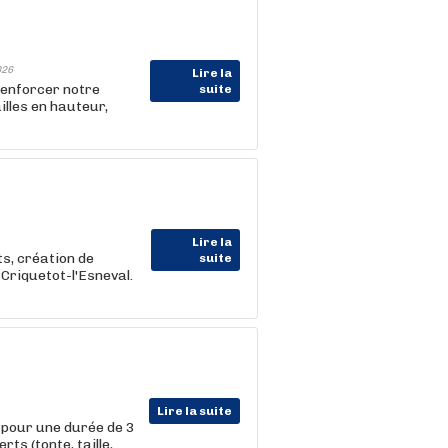
026
Lire la
renforcer notre
suite
illes en hauteur,
Lire la
s, création de
suite
Criquetot-l'Esneval.
Lire la suite
 pour une durée de 3
ts (tonte, taille,