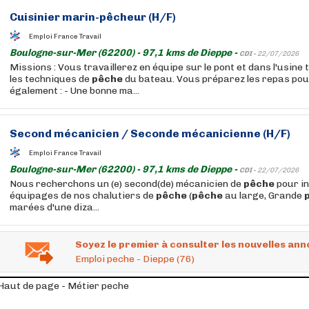
Cuisinier marin-pêcheur (H/F)
Emploi France Travail
Boulogne-sur-Mer (62200) - 97,1 kms de Dieppe -
CDI -
22/07/2026
Missions : Vous travaillerez en équipe sur le pont et dans l'usine
les techniques de
pêche
du bateau. Vous préparez les repas pou
également : - Une bonne ma...
Second mécanicien / Seconde mécanicienne (H/F)
Emploi France Travail
Boulogne-sur-Mer (62200) - 97,1 kms de Dieppe -
CDI -
22/07/2026
Nous recherchons un (e) second(de) mécanicien de
pêche
pour in
équipages de nos chalutiers de
pêche
(
pêche
au large, Grande
marées d'une diza...
Soyez le premier à consulter les nouvelles ann
Emploi peche - Dieppe (76)
Haut de page - Métier peche