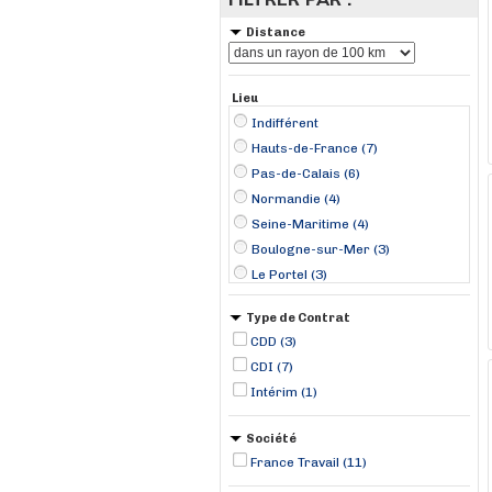
Distance
Lieu
Indifférent
Hauts-de-France (7)
Pas-de-Calais (6)
Normandie (4)
Seine-Maritime (4)
Boulogne-sur-Mer (3)
Le Portel (3)
Gainneville (1)
Type de Contrat
Le Crotoy (1)
CDD (3)
Le Havre (1)
CDI (7)
Saint-Aubin-lès-Elbeuf (1)
Intérim (1)
Sainte-Marie-au-Bosc (1)
Société
France Travail (11)