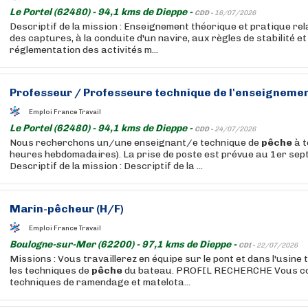
Le Portel (62480) - 94,1 kms de Dieppe -
CDD -
16/07/2026
Descriptif de la mission : Enseignement théorique et pratique rel
des captures, à la conduite d'un navire, aux règles de stabilité et 
réglementation des activités m...
Professeur / Professeure technique de l'enseignemen
Emploi France Travail
Le Portel (62480) - 94,1 kms de Dieppe -
CDD -
24/07/2026
Nous recherchons un/une enseignant/e technique de
pêche
à t
heures hebdomadaires). La prise de poste est prévue au 1er se
Descriptif de la mission : Descriptif de la ...
Marin-pêcheur (H/F)
Emploi France Travail
Boulogne-sur-Mer (62200) - 97,1 kms de Dieppe -
CDI -
22/07/2026
Missions : Vous travaillerez en équipe sur le pont et dans l'usine
les techniques de
pêche
du bateau. PROFIL RECHERCHE Vous co
techniques de ramendage et matelota...