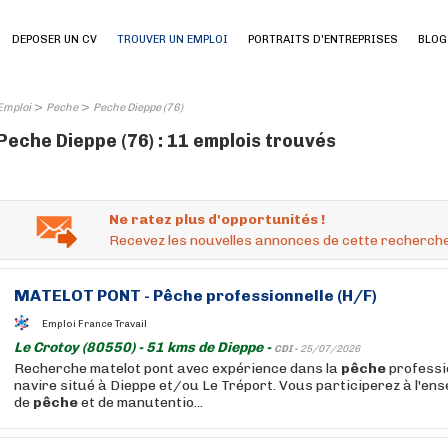
DEPOSER UN CV
TROUVER UN EMPLOI
PORTRAITS D'ENTREPRISES
BLOG
>
>
Emploi
Peche
Peche Dieppe (76)
Peche Dieppe (76) : 11 emplois trouvés
Ne ratez plus d'opportunités !
Recevez les nouvelles annonces de cette recherche
MATELOT PONT -
Pêche
professionnelle (H/F)
Emploi France Travail
Le Crotoy (80550) - 51 kms de Dieppe -
CDI -
25/07/2026
Recherche matelot pont avec expérience dans la
pêche
professi
navire situé à Dieppe et/ou Le Tréport. Vous participerez à l'ens
de
pêche
et de manutentio...