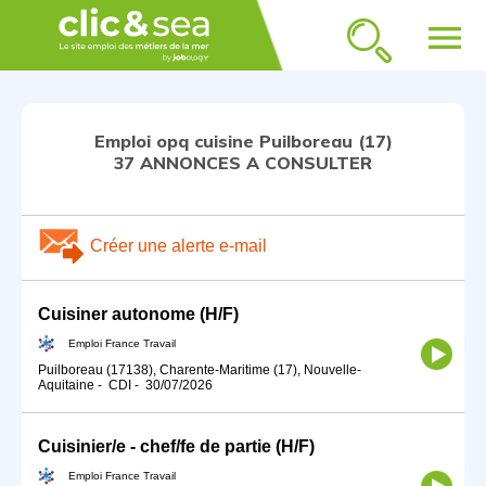
menu
Emploi opq cuisine Puilboreau (17)
37 ANNONCES A CONSULTER
Créer une alerte e-mail
Cuisiner autonome (H/F)
Emploi France Travail
Puilboreau (17138), Charente-Maritime (17), Nouvelle-
Aquitaine
-
CDI
-
30/07/2026
Cuisinier/e - chef/fe de partie (H/F)
Emploi France Travail