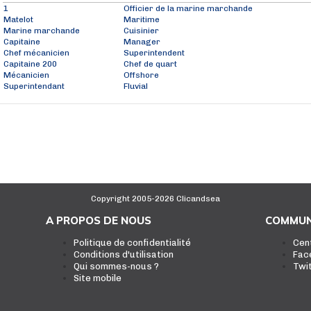
1
Officier de la marine marchande
Matelot
Maritime
Marine marchande
Cuisinier
Capitaine
Manager
Chef mécanicien
Superintendent
Capitaine 200
Chef de quart
Mécanicien
Offshore
Superintendant
Fluvial
Copyright 2005-2026 Clicandsea
A PROPOS DE NOUS
COMMUN
Politique de confidentialité
Cen
Conditions d'utilisation
Fac
Qui sommes-nous ?
Twi
Site mobile