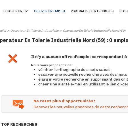
DEPOSER UN CV
TROUVER UN EMPLOI
PORTRAITS D'ENTREPRISES
BLOG
>
>
ploi
Operateur En Tolerie Industrielle
Operateur En Tolerie Industrielle Nord (59)
perateur En Tolerie Industrielle Nord (59) : 0 empl
Il n'y a aucune offre d'emploi correspondant 
Nous vous proposons de :
vérifier l'orthographe des mots saisis
essayer une nouvelle recherche avec des mots
élargir votre recherche en supprimant des cri
créer une alerte e-mail en utilisant le lien ci-d
Ne ratez plus d'opportunités !
Recevez les nouvelles annonces de cette recherch
TOP RECHERCHES