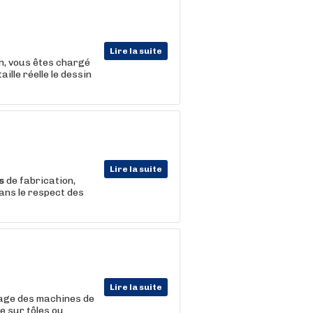
Lire la suite
on, vous êtes chargé
ille réelle le dessin
Lire la suite
s
de fabrication,
ans le respect des
Lire la suite
lage des machines de
e sur tôles ou