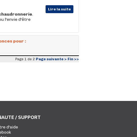
Lire la suite
chaudronnerie
.
u l'envie d'être
onces pour :
Page suivante >
Fin >>
Page 1 de 2
AUTE / SUPPORT
tre d'aide
ebook