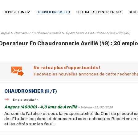
DEPOSER UN CV
TROUVER UN EMPLOI
PORTRAITS D'ENTREPRISES
BLOG
>
>
Emploi
Operateur En Chaudronnerie
Operateur En Chaudronnerie Avrillé (49)
Operateur En Chaudronnerie Avrillé (49) : 20 emplo
Ne ratez plus d'opportunités !
Recevez les nouvelles annonces de cette recherche
CHAUDRONNIER (H/F)
Emploi Aquila Rh
Angers (49000) - 4,8 kms de Avrillé -
Intérim -
21/07/2026
Au sein de l'atelier et sous la responsabilité du Chef de producti
de : Etudier les plans et documentations techniques Reporter en ta
et les côtés sur les feui...