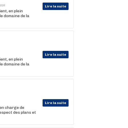
026
Lire la suite
nt, en plein
le domaine de la
Lire la suite
nt, en plein
le domaine de la
Lire la suite
 en charge de
respect des plans et