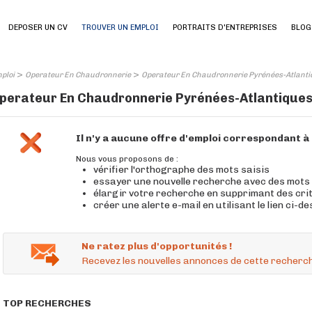
DEPOSER UN CV
TROUVER UN EMPLOI
PORTRAITS D'ENTREPRISES
BLOG
>
>
ploi
Operateur En Chaudronnerie
Operateur En Chaudronnerie Pyrénées-Atlanti
perateur En Chaudronnerie Pyrénées-Atlantiques (
Il n'y a aucune offre d'emploi correspondant 
Nous vous proposons de :
vérifier l'orthographe des mots saisis
essayer une nouvelle recherche avec des mots
élargir votre recherche en supprimant des cri
créer une alerte e-mail en utilisant le lien ci-d
Ne ratez plus d'opportunités !
Recevez les nouvelles annonces de cette recherch
TOP RECHERCHES