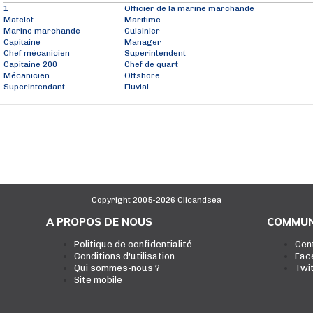
1
Officier de la marine marchande
Matelot
Maritime
Marine marchande
Cuisinier
Capitaine
Manager
Chef mécanicien
Superintendent
Capitaine 200
Chef de quart
Mécanicien
Offshore
Superintendant
Fluvial
Copyright 2005-2026 Clicandsea
A PROPOS DE NOUS
COMMUN
Politique de confidentialité
Cen
Conditions d'utilisation
Fac
Qui sommes-nous ?
Twi
Site mobile