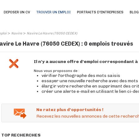
DEPOSER UN CV
TROUVER UN EMPLOI
PORTRAITS D'ENTREPRISES
BLOG
>
>
ploi
Navire
Navire Le Havre (76050 CEDEX)
avire Le Havre (76050 CEDEX) : 0 emplois trouvés
Il n'y a aucune offre d'emploi correspondant 
Nous vous proposons de :
vérifier l'orthographe des mots saisis
essayer une nouvelle recherche avec des mots
élargir votre recherche en supprimant des cri
créer une alerte e-mail en utilisant le lien ci-d
Ne ratez plus d'opportunités !
Recevez les nouvelles annonces de cette recherch
TOP RECHERCHES