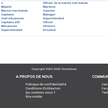
1
Officier de la marine marchande
Matelot
Maritime
Marine marchande
Cuisinier
Capitaine
Manager
Chef mécanicien
Superintendent
Capitaine 200
Officier
Mécanicien
Offshore
Superintendant
Directeur
Copyright 2005-2026 Clicandsea
A PROPOS DE NOUS
COMMUN
Politique de confidentialité
Cen
Conditions d'utilisation
Fac
Qui sommes-nous ?
Twi
Site mobile