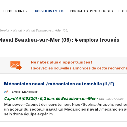
DEPOSER UN CV
TROUVER UN EMPLOI
PORTRAITS D'ENTREPRISES
BLOG
>
>
Emploi
Naval
Naval Beaulieu-sur-Mer (06)
Naval Beaulieu-sur-Mer (06) : 4 emplois trouvés
Ne ratez plus d'opportunités !
Recevez les nouvelles annonces de cette recherche
Mécanicien
naval
/mécanicien automobile (H/F)
Emploi Manpower
Cap-d'Ail (06320) - 6,2 kms de Beaulieu-sur-Mer -
CDI -
28/07/2026
Manpower Cabinet de recrutement Nice/Sophia-Antipolis recherc
un acteur du secteur
naval
, un Mécanicien
naval
/mécanicien au
sein d'une équipe expérim...