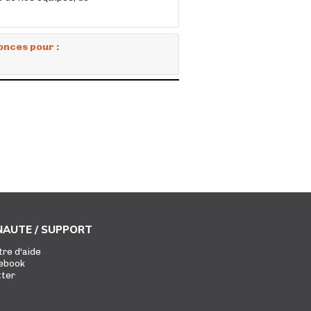
onces pour :
AUTE / SUPPORT
tre d'aide
ebook
tter