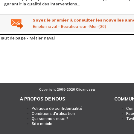
garantir la qualité des interventions...
Soyez le premier à consulter les nouvelles ann
Emploi naval - Beaulieu-sur-Mer (06)
Haut de page - Métier naval
Copyright 2005-2026 Clicandsea
A PROPOS DE NOUS
COMMUN
Politique de confidentialité
Cen
Conditions d'utilisation
Fac
Qui sommes-nous ?
Twi
Site mobile