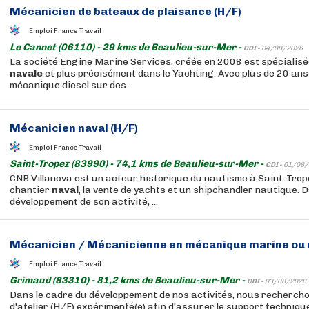
Mécanicien de bateaux de plaisance (H/F)
Emploi France Travail
Le Cannet (06110) - 29 kms de Beaulieu-sur-Mer -
CDI -
04/08/2026
La société Engine Marine Services, créée en 2008 est spécialis
navale
et plus précisément dans le Yachting. Avec plus de 20 ans
mécanique diesel sur des...
Mécanicien
naval
(H/F)
Emploi France Travail
Saint-Tropez (83990) - 74,1 kms de Beaulieu-sur-Mer -
CDI -
01/08/
CNB Villanova est un acteur historique du nautisme à Saint-Tro
chantier
naval
, la vente de yachts et un shipchandler nautique. 
développement de son activité, ...
Mécanicien / Mécanicienne en mécanique marine ou
Emploi France Travail
Grimaud (83310) - 81,2 kms de Beaulieu-sur-Mer -
CDI -
03/08/2026
Dans le cadre du développement de nos activités, nous rechercho
d'atelier (H/F) expérimenté(e) afin d'assurer le support techniqu