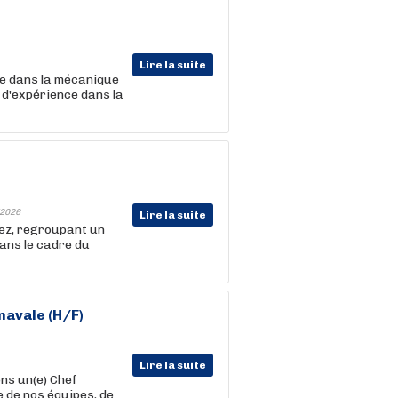
Lire la suite
ée dans la mécanique
 d'expérience dans la
2026
Lire la suite
pez, regroupant un
Dans le cadre du
navale
(H/F)
Lire la suite
ns un(e) Chef
e de nos équipes, de