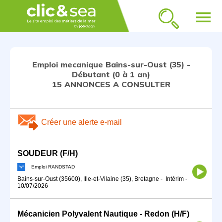
menu
Emploi mecanique Bains-sur-Oust (35) -
Débutant (0 à 1 an)
15 ANNONCES A CONSULTER
Créer une alerte e-mail
SOUDEUR (F/H)
Emploi RANDSTAD
Bains-sur-Oust (35600), Ille-et-Vilaine (35), Bretagne
-
Intérim
-
10/07/2026
Mécanicien Polyvalent Nautique - Redon (H/F)