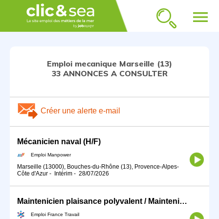
menu
Emploi mecanique Marseille (13)
33 ANNONCES A CONSULTER
Créer une alerte e-mail
Mécanicien naval (H/F)
Emploi Manpower
Marseille (13000), Bouches-du-Rhône (13), Provence-Alpes-
Côte d'Azur
-
Intérim
-
28/07/2026
Maintenicien plaisance polyvalent / Maintenicienne plaisance poly (H/F)
Emploi France Travail