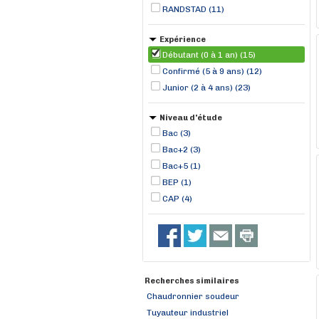
Thouaré-sur-Loire (1)
RANDSTAD (11)
Expérience
Débutant (0 à 1 an) (15)
Confirmé (5 à 9 ans) (12)
Junior (2 à 4 ans) (23)
Niveau d'étude
Bac (3)
Bac+2 (3)
Bac+5 (1)
BEP (1)
CAP (4)
Recherches similaires
Chaudronnier soudeur
Tuyauteur industriel