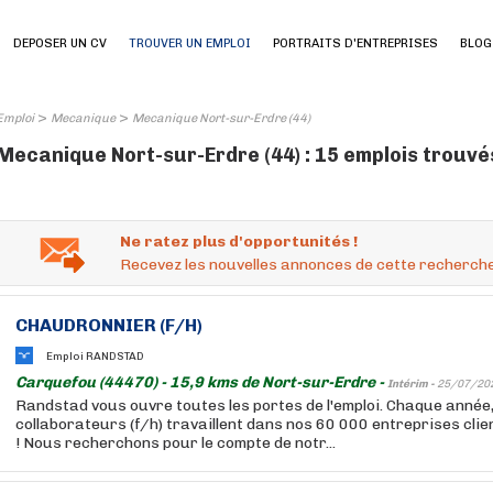
DEPOSER UN CV
TROUVER UN EMPLOI
PORTRAITS D'ENTREPRISES
BLOG
>
>
Emploi
Mecanique
Mecanique Nort-sur-Erdre (44)
Mecanique Nort-sur-Erdre (44) : 15 emplois trouvé
Ne ratez plus d'opportunités !
Recevez les nouvelles annonces de cette recherche
CHAUDRONNIER (F/H)
Emploi RANDSTAD
Carquefou (44470) - 15,9 kms de Nort-sur-Erdre -
Intérim -
25/07/20
Randstad vous ouvre toutes les portes de l'emploi. Chaque année
collaborateurs (f/h) travaillent dans nos 60 000 entreprises cli
! Nous recherchons pour le compte de notr...