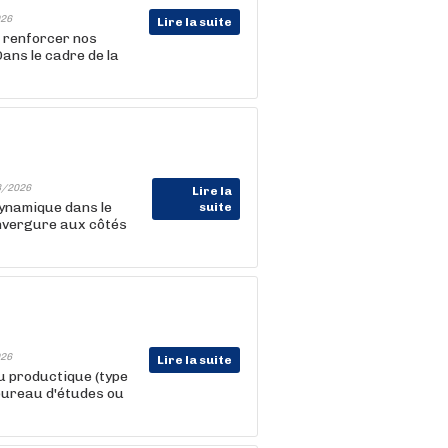
26
Lire la suite
 renforcer nos
ans le cadre de la
8/2026
Lire la
ynamique dans le
suite
envergure aux côtés
26
Lire la suite
u productique (type
bureau d'études ou