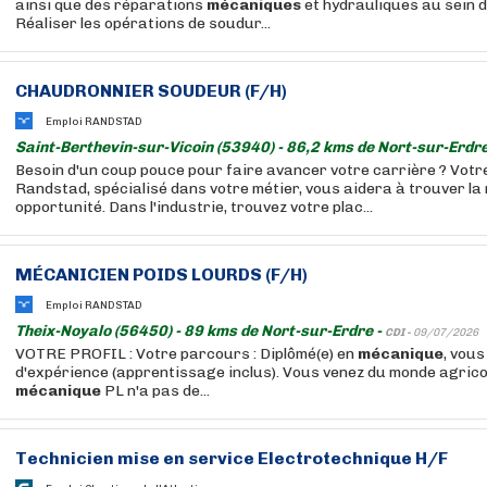
ainsi que des réparations
mécaniques
et hydrauliques au sein 
Réaliser les opérations de soudur...
CHAUDRONNIER SOUDEUR (F/H)
Emploi RANDSTAD
Saint-Berthevin-sur-Vicoin (53940) - 86,2 kms de Nort-sur-Erdre
Besoin d'un coup pouce pour faire avancer votre carrière ? Votr
Randstad, spécialisé dans votre métier, vous aidera à trouver la 
opportunité. Dans l'industrie, trouvez votre plac...
MÉCANICIEN POIDS LOURDS (F/H)
Emploi RANDSTAD
Theix-Noyalo (56450) - 89 kms de Nort-sur-Erdre -
CDI -
09/07/2026
VOTRE PROFIL : Votre parcours : Diplômé(e) en
mécanique
, vou
d'expérience (apprentissage inclus). Vous venez du monde agrico
mécanique
PL n'a pas de...
Technicien mise en service Electrotechnique H/F