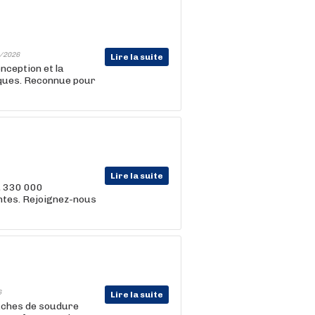
/2026
Lire la suite
onception et la
iques. Reconnue pour
Lire la suite
, 330 000
entes. Rejoignez-nous
6
Lire la suite
tâches de soudure