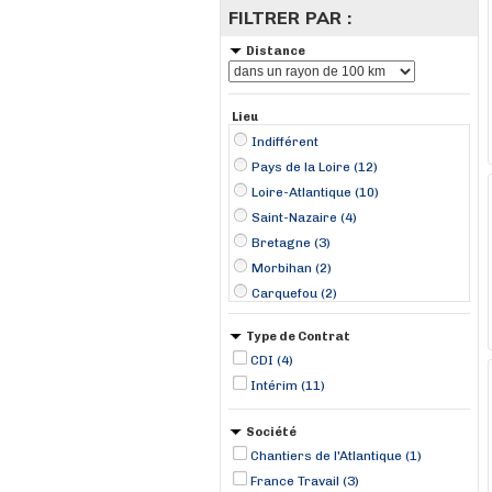
FILTRER PAR :
Distance
Lieu
Indifférent
Pays de la Loire (12)
Loire-Atlantique (10)
Saint-Nazaire (4)
Bretagne (3)
Morbihan (2)
Carquefou (2)
Bains-sur-Oust (1)
Type de Contrat
Coëx (1)
CDI (4)
Louisfert (1)
Intérim (11)
Missiriac (1)
Nantes (1)
Société
Saint-Berthevin-sur-Vicoin (1)
Chantiers de l'Atlantique (1)
Theix-Noyalo (1)
France Travail (3)