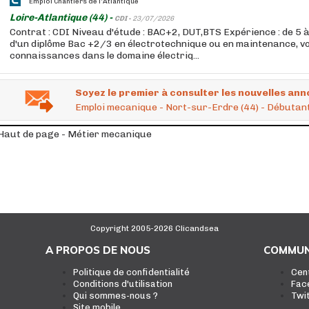
Emploi Chantiers de l'Atlantique
Loire-Atlantique (44) -
CDI -
23/07/2026
Contrat : CDI Niveau d'étude : BAC+2, DUT,BTS Expérience : de 5 à
d'un diplôme Bac +2/3 en électrotechnique ou en maintenance, 
connaissances dans le domaine électriq...
Soyez le premier à consulter les nouvelles ann
Emploi mecanique - Nort-sur-Erdre (44) - Débutant 
Haut de page - Métier mecanique
Copyright 2005-2026 Clicandsea
A PROPOS DE NOUS
COMMUN
Politique de confidentialité
Cen
Conditions d'utilisation
Fac
Qui sommes-nous ?
Twi
Site mobile