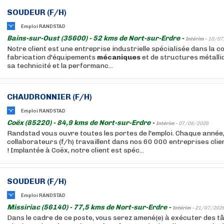
SOUDEUR (F/H)
Emploi RANDSTAD
Bains-sur-Oust (35600) - 52 kms de Nort-sur-Erdre -
Intérim -
10/07
Notre client est une entreprise industrielle spécialisée dans la c
fabrication d'équipements
mécaniques
et de structures métall
sa technicité et la performanc...
CHAUDRONNIER (F/H)
Emploi RANDSTAD
Coëx (85220) - 84,9 kms de Nort-sur-Erdre -
Intérim -
07/08/2026
Randstad vous ouvre toutes les portes de l'emploi. Chaque année
collaborateurs (f/h) travaillent dans nos 60 000 entreprises cli
! Implantée à Coëx, notre client est spéc...
SOUDEUR (F/H)
Emploi RANDSTAD
Missiriac (56140) - 77,5 kms de Nort-sur-Erdre -
Intérim -
21/07/202
Dans le cadre de ce poste, vous serez amené(e) à exécuter des 