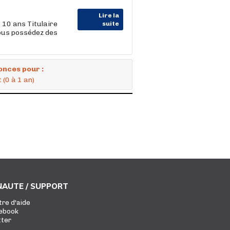
Lire la
 10 ans Titulaire
suite
vous possédez des
onces pour :
(0 à 1 an)
AUTE / SUPPORT
tre d'aide
ebook
tter