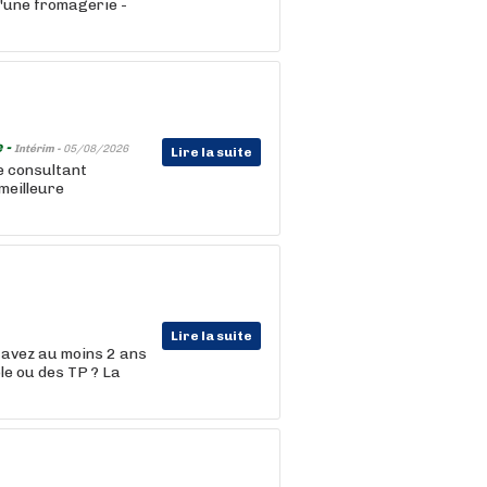
d'une fromagerie -
 -
Intérim -
05/08/2026
Lire la suite
e consultant
meilleure
Lire la suite
s avez au moins 2 ans
le ou des TP ? La