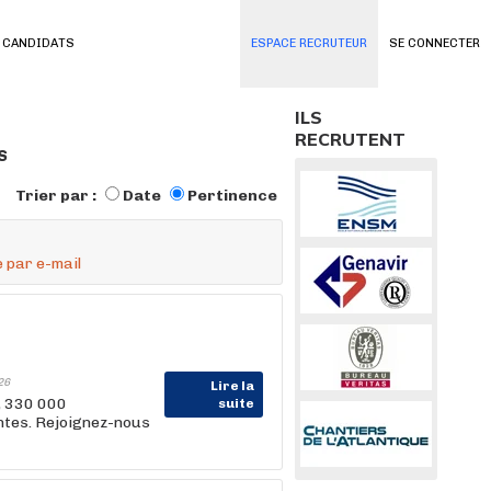
 CANDIDATS
ESPACE RECRUTEUR
SE CONNECTER
ILS
RECRUTENT
s
Trier par :
Date
Pertinence
 par e-mail
26
Lire la
, 330 000
suite
entes. Rejoignez-nous