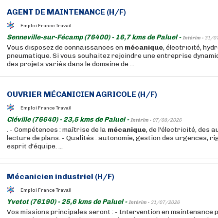
AGENT DE MAINTENANCE (H/F)
Emploi France Travail
Senneville-sur-Fécamp (76400) - 16,7 kms de Paluel -
Intérim -
31/0
Vous disposez de connaissances en
mécanique
, électricité, hyd
pneumatique. Si vous souhaitez rejoindre une entreprise dynamiq
des projets variés dans le domaine de ...
OUVRIER MÉCANICIEN AGRICOLE (H/F)
Emploi France Travail
Cléville (76640) - 23,5 kms de Paluel -
Intérim -
07/08/2026
. - Compétences : maîtrise de la
mécanique
, de l'électricité, des
lecture de plans. - Qualités : autonomie, gestion des urgences, r
esprit d'équipe. ...
Mécanicien industriel (H/F)
Emploi France Travail
Yvetot (76190) - 25,6 kms de Paluel -
Intérim -
31/07/2026
Vos missions principales seront : - Intervention en maintenance 