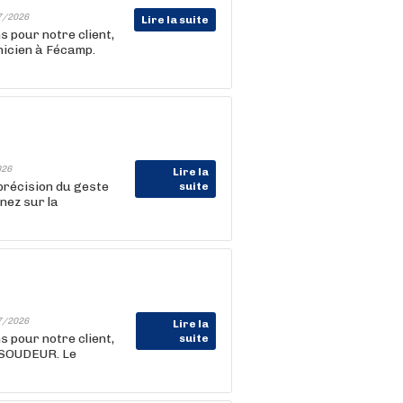
7/2026
Lire la suite
 pour notre client,
icien à Fécamp.
026
Lire la
 précision du geste
suite
nez sur la
7/2026
Lire la
 pour notre client,
suite
 SOUDEUR. Le