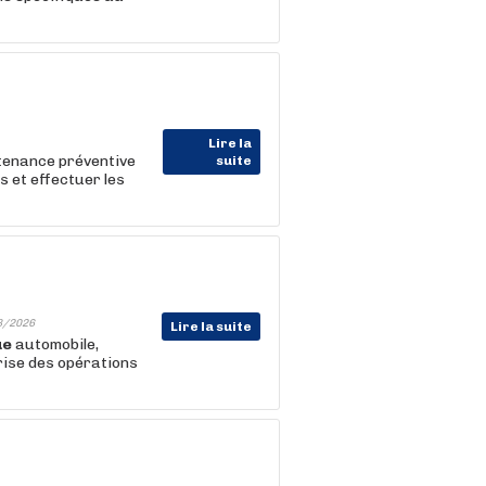
Lire la
ntenance préventive
suite
 et effectuer les
8/2026
Lire la suite
ue
automobile,
rise des opérations