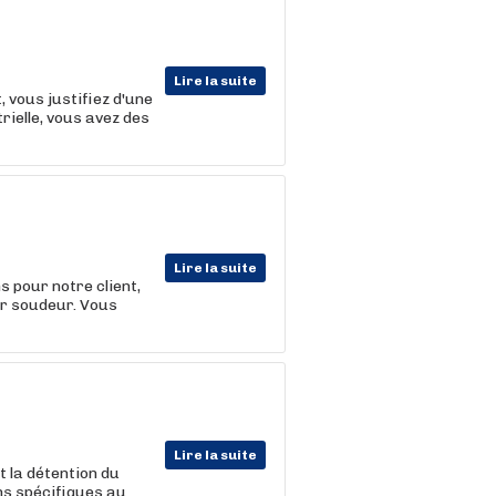
Lire la suite
 vous justifiez d'une
rielle, vous avez des
Lire la suite
 pour notre client,
er soudeur. Vous
Lire la suite
t la détention du
ns spécifiques au