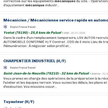
corrective sur les équipements
mécaniques
du site. - Opératio
d'ajustement
mécanique
industr...
Mécanicien / Mécanicienne service rapide en automo
Emploi France Travail
Yvetot (76190) - 25,6 kms de Paluel -
CDD -
28/07/2026
Dans le cadre d'un remplacement temporaire, LSV AUTOS recrut
AUTOMOBILE CONFIRMÉ H/F Contrat : CDD de 2 mois Lieu de trava
Rémunération : À négocier selon profil et...
CHARPENTIER INDUSTRIEL (H/F)
Emploi France Travail
Saint-Jean-de-la-Neuville (76210) - 32 kms de Paluel -
Intérim -
31/0
Vous prenez en charge des opérations de la préparation à la récep
l'atelier et les équipes terrain. Vous suivez les délais, les plans et 
d'exécution. Vos missions couvr...
Tuyauteur (H/F)