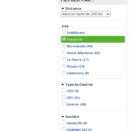
Distance
Lieu
Indifférent
Paluel (4)
Normandie (94)
Seine-Maritime (92)
Le Havre (17)
Rouen (14)
Lillebonne (8)
Senneville-sur-Fécamp (5)
Type de Contrat
Dieppe (4)
CDD (9)
Le Trait (4)
CDI (41)
Sandouville (4)
Intérim (48)
Hauts-de-France (3)
Somme (3)
Société
Gonfreville-l'Orcher (3)
Aquila Rh (6)
Aumale (2)
DOMINO RH (1)