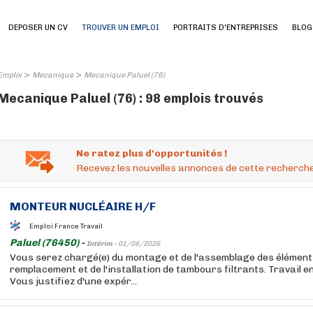
DEPOSER UN CV
TROUVER UN EMPLOI
PORTRAITS D'ENTREPRISES
BLOG
>
>
Emploi
Mecanique
Mecanique Paluel (76)
Mecanique Paluel (76) : 98 emplois trouvés
Ne ratez plus d'opportunités !
Recevez les nouvelles annonces de cette recherche
MONTEUR NUCLÉAIRE H/F
Emploi France Travail
Paluel (76450) -
Intérim -
01/08/2026
Vous serez chargé(e) du montage et de l'assemblage des élémen
remplacement et de l'installation de tambours filtrants. Travail e
Vous justifiez d'une expér...