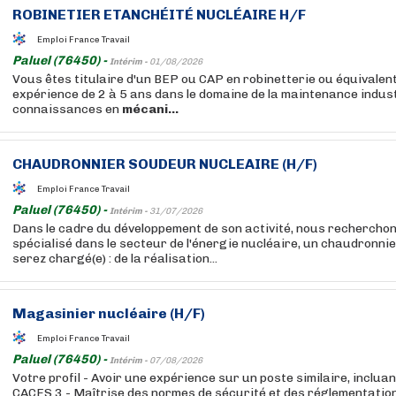
ROBINETIER ETANCHÉITÉ NUCLÉAIRE H/F
Emploi France Travail
Paluel (76450) -
Intérim -
01/08/2026
Vous êtes titulaire d'un BEP ou CAP en robinetterie ou équivalent,
expérience de 2 à 5 ans dans le domaine de la maintenance indust
connaissances en
mécani...
CHAUDRONNIER SOUDEUR NUCLEAIRE (H/F)
Emploi France Travail
Paluel (76450) -
Intérim -
31/07/2026
Dans le cadre du développement de son activité, nous recherchons
spécialisé dans le secteur de l'énergie nucléaire, un chaudronni
serez chargé(e) : de la réalisation...
Magasinier nucléaire (H/F)
Emploi France Travail
Paluel (76450) -
Intérim -
07/08/2026
Votre profil - Avoir une expérience sur un poste similaire, incluan
CACES 3 - Maîtrise des normes de sécurité et des réglementatio