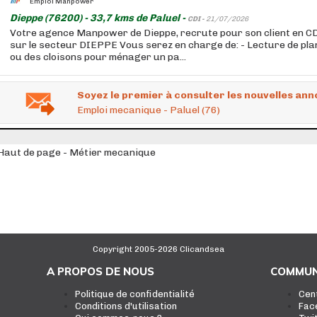
Emploi Manpower
Dieppe (76200) - 33,7 kms de Paluel -
CDI -
21/07/2026
Votre agence Manpower de Dieppe, recrute pour son client en C
sur le secteur DIEPPE Vous serez en charge de: - Lecture de pla
ou des cloisons pour ménager un pa...
Soyez le premier à consulter les nouvelles ann
Emploi mecanique - Paluel (76)
Haut de page - Métier mecanique
Copyright 2005-2026 Clicandsea
A PROPOS DE NOUS
COMMUN
Politique de confidentialité
Cen
Conditions d'utilisation
Fac