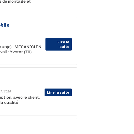
ns de montage et
bile
Lire la
e un(e) : MÉCANICIEN
suite
il : Yvetot (76)
7/2026
Lire la suite
tion, avec le client,
la qualité