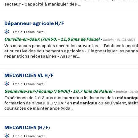
secteur - Capacité à manipuler des ...
Dépanneur agricole H/F
Emploi France Travail
Ourville-en-Caux (76450) - 11,6 kms de Paluel -
Intérim -
01/08/2026
Vos missions principales seront les suivantes : - Réaliser la mai
et curative des équipements agricoles - Diagnostiquer les pannes
réparations nécessaires - Assurer...
MECANICIEN VL H/F
Emploi France Travail
Senneville-sur-Fécamp (76400) - 16,7 kms de Paluel -
Intérim -
01/0
Expérience de 1 à 2 ans minimum dans le domaine de la
mécaniq
formation de niveau BEP/CAP en
mécanique
ou équivalent, maît
courantes de maintenance (vida...
MECANICIEN (H/F)
Emploi France Travail