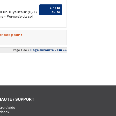
Lire la
DI un Tuyauteur (H/F)
suite
ns - Perçage du sol
onces pour :
Page suivante >
Fin >>
Page 1 de 7
AUTE / SUPPORT
tre d'aide
ebook