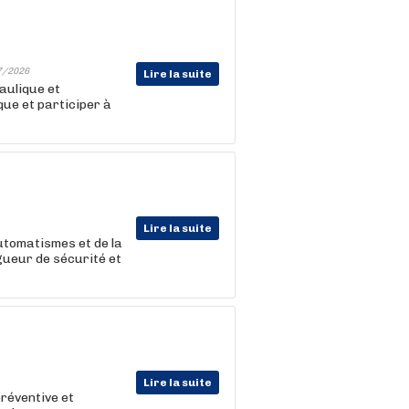
7/2026
Lire la suite
raulique et
ue et participer à
Lire la suite
 automatismes et de la
igueur de sécurité et
Lire la suite
préventive et