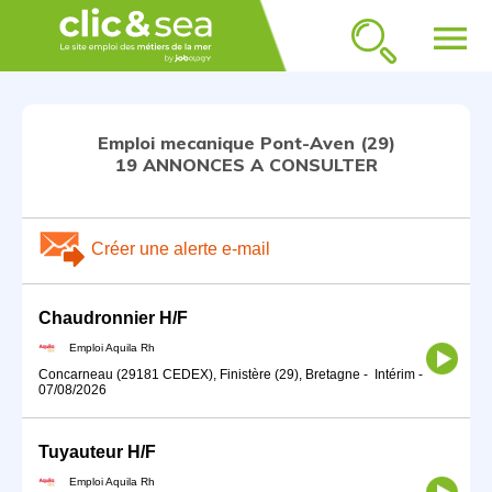
menu
Emploi mecanique Pont-Aven (29)
19 ANNONCES A CONSULTER
Créer une alerte e-mail
Chaudronnier H/F
Emploi Aquila Rh
Concarneau (29181 CEDEX), Finistère (29), Bretagne
-
Intérim
-
07/08/2026
Tuyauteur H/F
Emploi Aquila Rh