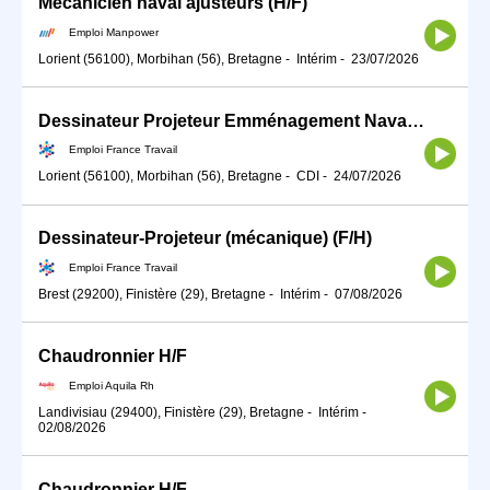
Mécanicien naval ajusteurs (H/F)
Emploi Manpower
Lorient (56100), Morbihan (56), Bretagne
-
Intérim
-
23/07/2026
Dessinateur Projeteur Emménagement Naval H/F (H/F)
Emploi France Travail
Lorient (56100), Morbihan (56), Bretagne
-
CDI
-
24/07/2026
Dessinateur-Projeteur (mécanique) (F/H)
Emploi France Travail
Brest (29200), Finistère (29), Bretagne
-
Intérim
-
07/08/2026
Chaudronnier H/F
Emploi Aquila Rh
Landivisiau (29400), Finistère (29), Bretagne
-
Intérim
-
02/08/2026
Chaudronnier H/F