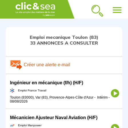
menu
Emploi mecanique Toulon (83)
33 ANNONCES A CONSULTER
Créer une alerte e-mail
Ingénieur en mécanique (f/h) (H/F)
Emploi France Travail
Toulon (83000), Var (83), Provence-Alpes-Côte d'Azur
-
Intérim
-
08/08/2026
Mécanicien Ajusteur Naval Aviation (H/F)
Emploi Manpower