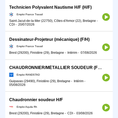
Technicien Polyvalent Nautisme H/F (H/F)
Emploi France Travail
Saint-Jacut-de-la-Mer (22750), Côtes-d'Armor (22), Bretagne
-
CDI
-
20/07/2026
Dessinateur-Projeteur (mécanique) (F/H)
Emploi France Travail
Brest (29200), Finistère (29), Bretagne
-
Intérim
-
07/08/2026
CHAUDRONNIER/MÉTALLIER SOUDEUR (F/H)
Emploi RANDSTAD
Guipavas (29490), Finistère (29), Bretagne
-
Intérim
-
05/08/2026
Chaudronnier soudeur H/F
Emploi Aquila Rh
Brest (29200), Finistère (29), Bretagne
-
CDI
-
03/08/2026